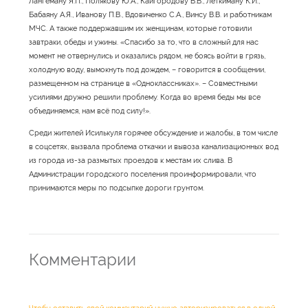
Лангеману Я.П., Полякову Ю.А., Кайгородову В.В., Леткиману К.И.,
Бабаяну А.Я., Иванову П.В., Вдовиченко С.А., Винсу В.В. и работникам
МЧС. А также поддержавшим их женщинам, которые готовили
завтраки, обеды и ужины. «Спасибо за то, что в сложный для нас
момент не отвернулись и оказались рядом, не боясь войти в грязь,
холодную воду, вымокнуть под дождем, – говорится в сообщении,
размещенном на странице в «Одноклассниках». – Совместными
усилиями дружно решили проблему. Когда во время беды мы все
объединяемся, нам всё под силу!».
Среди жителей Исилькуля горячее обсуждение и жалобы, в том числе
в соцсетях, вызвала проблема откачки и вывоза канализационных вод
из города из-за размытых проездов к местам их слива. В
Администрации городского поселения проинформировали, что
принимаются меры по подсыпке дороги грунтом.
Комментарии