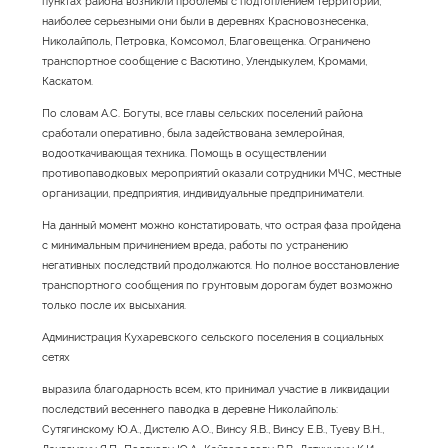
пунктах района возникли проблемы с подтоплением территорий,
наиболее серьезными они были в деревнях Красновознесенка,
Николайполь, Петровка, Комсомол, Благовещенка. Ограничено
транспортное сообщение с Васютино, Улендыкулем, Кромами,
Каскатом.
По словам А.С. Богуты, все главы сельских поселений района
сработали оперативно, была задействована землеройная,
водооткачивающая техника. Помощь в осуществлении
противопаводковых мероприятий оказали сотрудники МЧС, местные
организации, предприятия, индивидуальные предприниматели.
На данный момент можно констатировать, что острая фаза пройдена
с минимальным причинением вреда, работы по устранению
негативных последствий продолжаются. Но полное восстановление
транспортного сообщения по грунтовым дорогам будет возможно
только после их высыхания.
Администрация Кухаревского сельского поселения в социальных
сетях
выразила благодарность всем, кто принимал участие в ликвидации
последствий весеннего паводка в деревне Николайполь:
Сутягинскому Ю.А., Дистелю А.О., Винсу Я.В., Винсу Е.В., Туеву В.Н.,