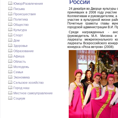
России
Юмор/Развлечения
24 декабря во Дворце культуры 
Письма
принявших в 2008 году участие
Происшествия
Коллективам и руководителям, 
Политика
участие в культурной жизни ра
Почетные грамоты главы мун
Общество
городской администрации В.И. П
Культура
Среди награжденных - анс
Спорт
(руководитель М.А. Мисюна и
лауреаты межрегионального кон
Дом
лауреаты Всероссийского конку
Здоровье
конкурса «Роза ветров» (2008).
Образование
Афиша
Область
Молодежь
Семья
Экономика
Сельское хозяйство
Город наш
Местное самоуправление
Социум