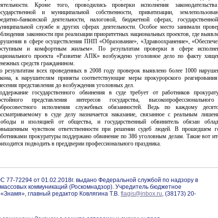
еятельности. Кроме того, проводились проверки исполнения законодательств
осударственной и муниципальной собственности, приватизации, землепользован
редитно-банковской деятельности, налоговой, бюджетной сферах, государственно
униципальной службе и других сферах деятельности. Особое место занимали прове
облюдения законности при реализации приоритетных национальных проектов, где выявл
арушения в сфере осуществления ПНП «Образование», «Здравоохранение», «Обеспече
оступным и комфортным жильем». По результатам проверки в сфере исполне
ационального проекта «Развитие АПК» возбуждено уголовное дело по факту хище
енежных средств гражданином.
о результатам всех проведенных в 2008 году проверок выявлено более 1000 наруше
акона, к нарушителям приняты соответствующие меры прокурорского реагирования
несения представления до возбуждения уголовных дел.
оддержание государственного обвинения в суде требует от работников прокурат
остойного представления интересов государства, высокопрофессиональног
обросовестного исполнения служебных обязанностей. Ведь по каждому десят
ассматриваемому в суде делу назначается наказание, связанное с реальным лишен
вободы и изоляцией от общества, и государственный обвинитель обязан облад
овышенным чувством ответственности при решении судеб людей. В прошедшем г
аботниками прокуратуры поддержано обвинение по 386 уголовным делам. Такие вот ит
риходится подводить в преддверии профессионального праздника.
С 77-72294 от 01.02.2018г. выдано Федеральной службой по надзору в
 массовых коммуникаций (Роскомнадзор). Учредитель бюджетное
«Знамя», главный редактор Ковлягина Т.В.
flagis@inbox.ru
, (38173) 20-