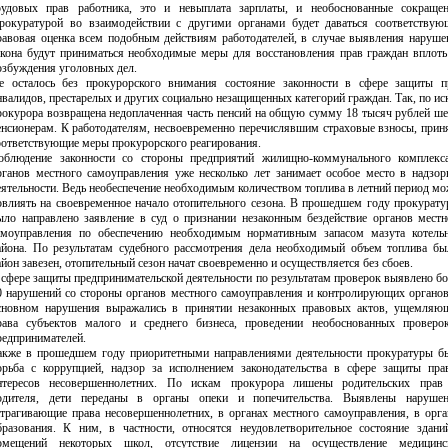
рудовых прав работника, это и невыплата зарплаты, и необоснованные сокращен
рокуратурой во взаимодействии с другими органами будет даваться соответствую
равовая оценка всем подобным действиям работодателей, в случае выявления наруше
акона будут приниматься необходимые меры для восстановления прав граждан вплоть
озбуждения уголовных дел.
е осталось без прокурорского внимания состояние законности в сфере защиты п
нвалидов, престарелых и других социально незащищенных категорий граждан. Так, по ис
рокурора возвращена недоплаченная часть пенсий на общую сумму 18 тысяч рублей ше
енсионерам. К работодателям, несвоевременно перечислявшим страховые взносы, прин
оответствующие меры прокурорского реагирования.
облюдение законности со стороны предприятий жилищно-коммунального комплекс
рганов местного самоуправления уже несколько лет занимает особое место в надзор
еятельности. Ведь необеспечение необходимым количеством топлива в летний период мо
овлиять на своевременное начало отопительного сезона. В прошедшем году прокурату
ыло направлено заявление в суд о признании незаконным бездействие органов местн
амоуправления по обеспечению необходимым нормативным запасом мазута котель
айона. По результатам судебного рассмотрения дела необходимый объем топлива бы
айон завезен, отопительный сезон начат своевременно и осуществляется без сбоев.
 сфере защиты предпринимательской деятельности по результатам проверок выявлено бо
0 нарушений со стороны органов местного самоуправления и контролирующих органов
сновном нарушения выражались в принятии незаконных правовых актов, ущемляю
рава субъектов малого и среднего бизнеса, проведении необоснованных проверо
редпринимателей.
акже в прошедшем году приоритетными направлениями деятельности прокуратуры б
орьба с коррупцией, надзор за исполнением законодательства в сфере защиты пра
нтересов несовершеннолетних. По искам прокурора лишены родительских прав
одителя, дети переданы в органы опеки и попечительства. Выявлены нарушен
атрагивающие права несовершеннолетних, в органах местного самоуправления, в орга
бразования. К ним, в частности, относятся неудовлетворительное состояние здани
омещений некоторых школ, отсутствие лицензии на осуществление медицинс