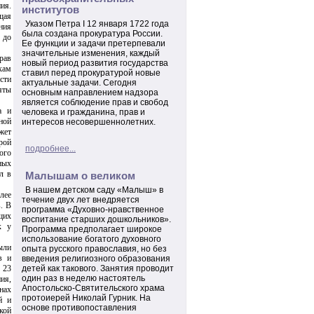
ия.
институтов
щая
Указом Петра I 12 января 1722 года
ния
была создана прокуратура России.
 до
Ее функции и задачи претерпевали
значительные изменения, каждый
рав
новый период развития государства
кам
ставил перед прокуратурой новые
сти
актуальные задачи. Сегодня
яты
основным направлением надзора
является соблюдение прав и свобод
а и
человека и гражданина, прав и
ной
интересов несовершеннолетних.
жет
рой
подробнее...
ого
ных
л в
Малышам о великом
В нашем детском саду «Малыш» в
лее
течение двух лет внедряется
. В
программа «Духовно-нравственное
щих
воспитание старших дошкольников».
к у
Программа предполагает широкое
использование богатого духовного
ыли
опыта русского православия, но без
в и
введения религиозного образования
 23
детей как такового. Занятия проводит
один раз в неделю настоятель
ия,
Апостольско-Святительского храма
нах
протоиерей Николай Гурник. На
й и
основе противопоставления
кой