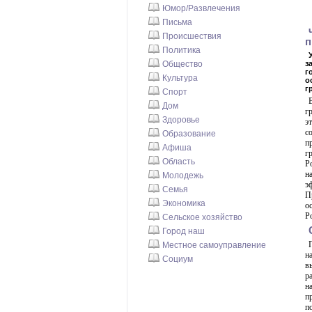
Юмор/Развлечения
Письма
Происшествия
п
Политика
Общество
з
г
Культура
о
г
Спорт
Дом
г
Здоровье
э
с
Образование
п
Афиша
г
Область
Р
н
Молодежь
э
Семья
П
Экономика
о
Р
Сельское хозяйство
Город наш
Местное самоуправление
н
Социум
в
р
н
п
п