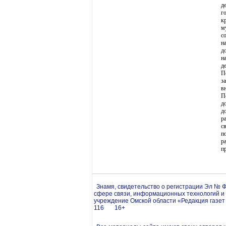
д
г
к
м
с
н
д
н
д
П
з
в
П
д
д
р
с
п
р
п
Знамя, свидетельство о регистрации Эл № Ф
сфере связи, информационных технологий и
учреждение Омской области «Редакция газет 
116 16+