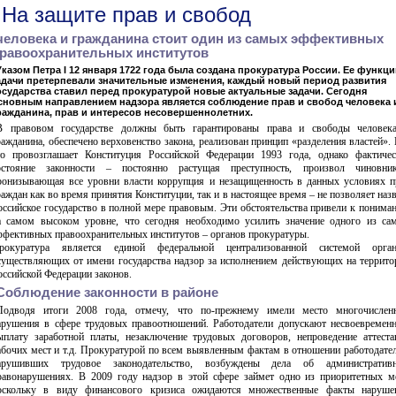
На защите прав и свобод
человека и гражданина стоит один из самых эффективных
равоохранительных институтов
Указом Петра I 12 января 1722 года была создана прокуратура России. Ее функци
адачи претерпевали значительные изменения, каждый новый период развития
осударства ставил перед прокуратурой новые актуальные задачи. Сегодня
сновным направлением надзора является соблюдение прав и свобод человека 
ражданина, прав и интересов несовершеннолетних.
В правовом государстве должны быть гарантированы права и свободы человек
ражданина, обеспечено верховенство закона, реализован принцип «разделения властей». 
то провозглашает Конституция Российской Федерации 1993 года, однако фактичес
остояние законности – постоянно растущая преступность, произвол чиновник
ронизывающая все уровни власти коррупция и незащищенность в данных условиях п
раждан как во время принятия Конституции, так и в настоящее время – не позволяет наз
оссийское государство в полной мере правовым. Эти обстоятельства привели к понима
а самом высоком уровне, что сегодня необходимо усилить значение одного из са
ффективных правоохранительных институтов – органов прокуратуры.
рокуратура является единой федеральной централизованной системой орган
существляющих от имени государства надзор за исполнением действующих на террито
оссийской Федерации законов.
Соблюдение законности в районе
Подводя итоги 2008 года, отмечу, что по-прежнему имели место многочислен
арушения в сфере трудовых правоотношений. Работодатели допускают несвоевремен
ыплату заработной платы, незаключение трудовых договоров, непроведение аттеста
абочих мест и т.д. Прокуратурой по всем выявленным фактам в отношении работодател
арушивших трудовое законодательство, возбуждены дела об административ
равонарушениях. В 2009 году надзор в этой сфере займет одно из приоритетных ме
оскольку в виду финансового кризиса ожидаются множественные факты наруше