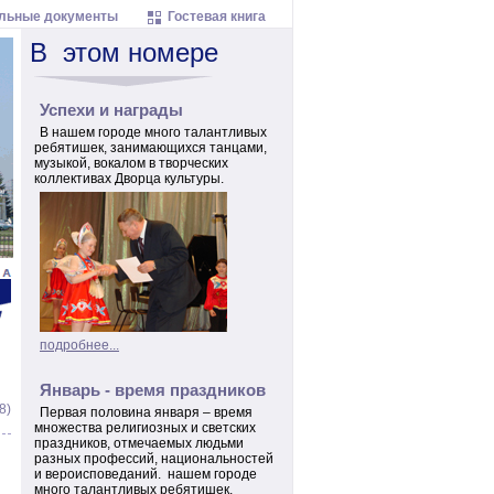
льные документы
Гостевая книга
В
этом
номере
Успехи и награды
В нашем городе много талантливых
ребятишек, занимающихся танцами,
музыкой, вокалом в творческих
коллективах Дворца культуры.
подробнее...
Январь - время праздников
8)
Первая половина января – время
множества религиозных и светских
праздников, отмечаемых людьми
разных профессий, национальностей
и вероисповеданий. нашем городе
много талантливых ребятишек,