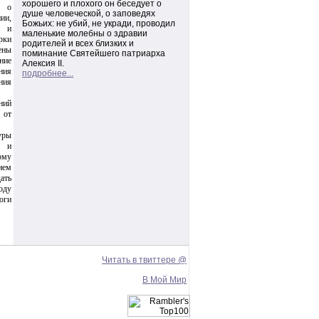
хорошего и плохого он беседует о
а о
душе человеческой, о заповедях
ии,
Божьих: не убий, не укради, проводил
й и
маленькие молебны о здравии
рки
родителей и всех близких и
ены
поминание Святейшего
патриарха
ние
Алексия II.
ния
подробнее...
ния
ний
 от
уры
о и
ому
ием
ать
оду
оги
Читать в твиттере @
В Мой Мир