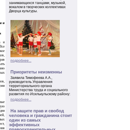
занимающихся танцами, музыкой,
вокалом в творческих коллективах
Дворца культуры.
и и
и
а и
Все
кое
ов,
рав
подробнее...
вать
нию
Приоритеты неизменны
мых
Заявила Тимофеева А.А.,
ов,
руководитель Управления
рии
территориального органа
Министерства труда и социального
развития по Исилькульскому району:
подробнее...
ные
ную
ции
На защите прав и свобод
ей,
человека и гражданина стоит
ных
один из самых
ст,
эффективных
ния
правоохранительных