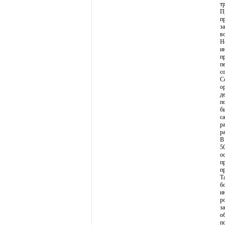
т
П
п
з
в
Н
и
п
п
с
С
о
д
п
б
с
р
р
В
5
о
п
п
Т
б
и
р
з
о
п