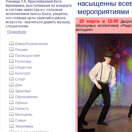
Ученица Т.А. Краснобаевой Катя
насыщенны все
Крапивина, выступавшая на концерте
в составе оркестра и с сольным
мероприятиями
исполнением пьесы Баха, уверена,
что главная цель занятий в школе
20 марта в 15.00
Дворец
искусств - научиться дарить музыку
образцовых коллективов «Радуг
слушателям.
молодая!»
Подробнее
Юмор/Развлечения
Письма
Происшествия
Политика
Общество
Культура
Спорт
Дом
Здоровье
Образование
Афиша
Область
Молодежь
Семья
Экономика