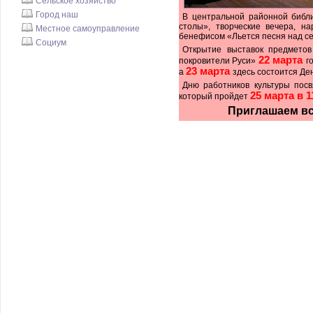
Сельское хозяйство
Город наш
В центральной районной библи
столы», творческие вечера, н
Местное самоуправление
бенефисом «Льется песня над с
Социум
Открытие выставок предмето
22 марта
покровители Руси»
г
23 марта
а
здесь состоится Де
Дню работников культуры посв
25 марта в 1
который пройдет
Приглашаем вс