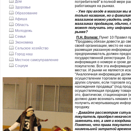
Дом
потребителей" в полной мере р
работающих на рынках.
Здоровье
- Уже при входе в магазин мы в
Образование
только название, но и фамили
Афиша
магазинов можно увидеть ин
магазинах продавцов, обычно, 
Область
может получить эту информа
Молодежь
рынке?
Семья
П.Н. Волков:
Пункт 10 Правил п
"Продавец обязан довести до с
Экономика
своей организации, место ее на
Сельское хозяйство
размещая указанную информацию
предприниматель должен предо
Город наш
государственной регистрации. Е
Местное самоуправление
информация о номере и сроке де
Социум
покупателю. Вся эта информация
местах. И рынки не являются иск
"Аналогичная информация должн
осуществлении торговли во време
других случаях, если торговля о
нахождения продавца" (под прод
осуществляющая продажу товаров
это, фактически, стационарная (
должно даже возникать никаких п
получить исчерпывающую информа
продажу.
- Давайте рассмотрим ситуац
покупатель приобрел некачес
заменить его, а имя и коорди
Понятно, что права покупател
наименьшей затратой времени