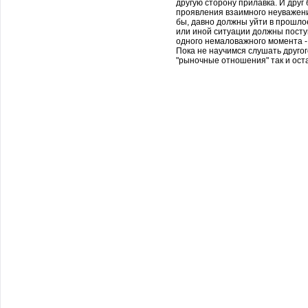
другую сторону прилавка. И друг
проявления взаимного неуважени
бы, давно должны уйти в прошлое
или иной ситуации должны посту
одного немаловажного момента - 
Пока не научимся слушать другог
"рыночные отношения" так и оста