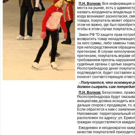
П.Н. Волков:
Вся информация о
места на рынке, есть у админис
назвать координаты владельца то
когда возникают разногласия, с
товара, покупатель может обрати
этом не важно, где был приобрете
чтобы в этом случае покупатель 
Закон РФ "О защите прав потре
возвратить товар ненадлежащего
за него суммы, либо замены това
при непосредственном обращени
претензию. В случае неполучени
претензию, покупатель вправе о
требованием пресечь нарушения 
судебные органы с целью защиты
Роспотребнадзор денег покупате
подтвердится, будет составлен 
понесет соответствующую ответс
- Получается, что основную 
должен сыграть сам потреби
П.Н. Волков:
Безусловно, право
Роспотребнадзора будут оказыва
инициатива должна исходить все-
дальше споров с продавцом, то, 
Если обратится к нам с заявлени
Напоминаю: территориальный от
расположен по адресу: ул. Ермол
граждан осуществляются каждую п
Ежедневно и неоднократно кажды
качестве покупателей приходится