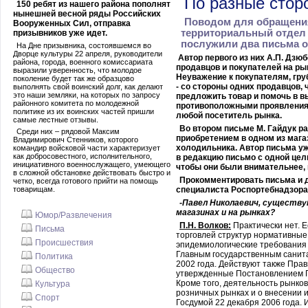
По разные стор
150 ребят из нашего района пополнят
нынешней весной ряды Российских
Поводом для обращени
Вооруженных Сил, отправка
территориальный отдел
призывников уже идет.
послужили два письма о
На Дне призывника, состоявшемся во
Дворце культуры 22 апреля, руководители
Автор первого из них А.П. Дзю
района, города, военного комиссариата
продавцов и покупателей на ры
выразили уверенность, что молодое
Неуважение к покупателям, гру
поколение будет так же образцово
- со стороны одних продавцов, 
выполнять свой воинский долг, как делают
это наши земляки, на которых по запросу
предложить товар и помочь в вы
районного комитета по молодежной
противоположными проявлениям
политике из их воинских частей пришли
любой посетитель рынка.
самые лестные отзывы.
Во втором письме М. Гайдук р
Среди них – рядовой Максим
приобретением в одном из мага
Владимирович Стенников, которого
холодильника. Автор письма уж
командир войсковой части характеризует
как добросовестного, исполнительного,
в редакцию письмо с одной це
инициативного военнослужащего, умеющего
чтобы они были внимательнее, 
в сложной обстановке действовать быстро и
Прокомментировать письма и 
четко, всегда готового прийти на помощь
товарищам.
специалиста Роспортебнадзора 
-Павел Николаевич, существу
магазинах и на рынках?
Юмор/Развлечения
П.Н. Волков:
Практически нет. 
Письма
торговлей структур нормативные 
Происшествия
эпидемиологические требования 
Главным государственным санита
Политика
2002 года. Действуют также Пра
Общество
утвержденные Постановлением Пр
Кроме того, деятельность рынко
Культура
розничных рынках и о внесении 
Спорт
Госдумой 22 декабря 2006 года. 