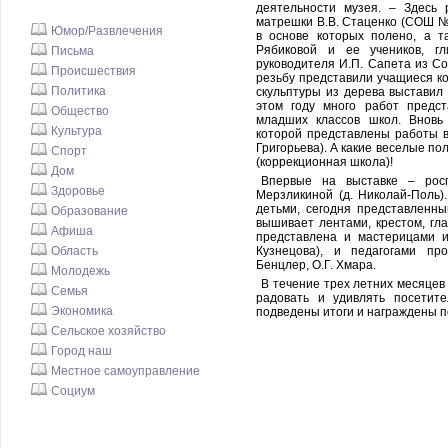
деятельности музея. – Здесь 
матрешки В.В. Стаценко (СОШ №
Юмор/Развлечения
в основе которых полено, а т
Рябиковой и ее учеников, г
Письма
руководителя И.П. Сапета из С
Происшествия
резьбу представили учащиеся ко
Политика
скульптуры из дерева выставил
этом году много работ предст
Общество
младших классов школ. Вновь 
Культура
которой представлены работы в
Григорьева). А какие веселые пол
Спорт
(коррекционная школа)!
Дом
Впервые на выставке – рос
Здоровье
Мерзликиной (д. Николай-Поль)
детьми, сегодня представленн
Образование
вышивает лентами, крестом, гл
Афиша
представлена и мастерицами 
Область
Кузнецова), и педагогами про
Бенцлер, О.Г. Хмара.
Молодежь
В течение трех летних месяцев
Семья
радовать и удивлять посетит
Экономика
подведены итоги и награждены 
Сельское хозяйство
Город наш
Местное самоуправление
Социум