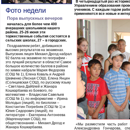
В четырнадцатый раз историко
Управлением образования пров
Фото недели
учеников. С каждым годом рабо
применяются все новые и инте
Пора выпускных вечеров
началась для более чем 400
вчерашних школьников нашего
района. 25-26 июня эти
торжественные события состоятся в
сельских школах, 27 – в городских.
Поздравляем ребят, добившихся
высоких результатов на экзаменах.
Выпускник лицея Михаил Дрозд набрал
92 балла на экзамене по географии -
это лучший результат в области! Самое
большое количество баллов в районе
по химии набрали Мария Федорова
(СОШ № 1), Елена Коваль и Андрей
Шевченко (Лесная СОШ), Елена Янцен
(Солнцевская СОШ), по русскому языку
– Светлана Дайблей и Жанара
Кошкарбаева из Боевого, по
математике – Владислав Савельев
(СОШ № 1), по информатике – Ирина
Молодых (лицей), по биологии –
Константин Погребняк (СОШ № 1) и
Юлия Сидорович (лицей), по
литературе – Екатерина Антонеева
(Маргенауская СОШ), по
обществознанию – Михаил Дрозд и
«Мы разместили часть работ 
Жанара Кошкарбаева.
Александровна Гончарова, сп