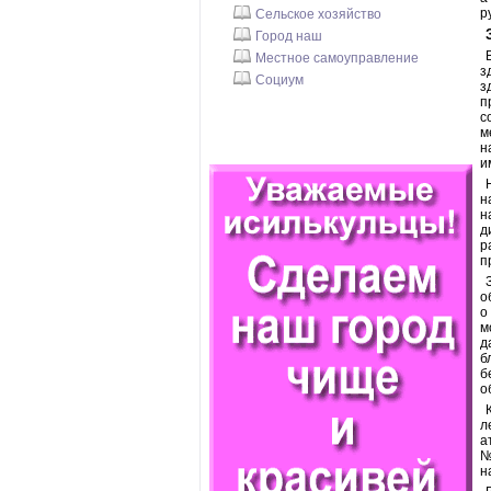
р
Сельское хозяйство
Город наш
Местное самоуправление
з
Социум
з
п
с
м
н
и
н
н
д
р
п
о
о
м
д
б
б
о
л
а
№
н