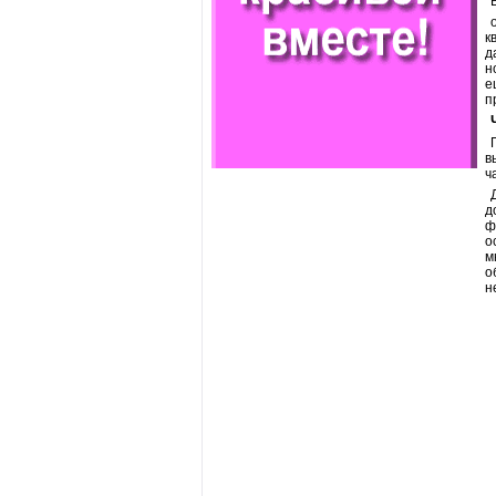
к
д
н
е
п
в
ч
д
ф
о
м
о
н