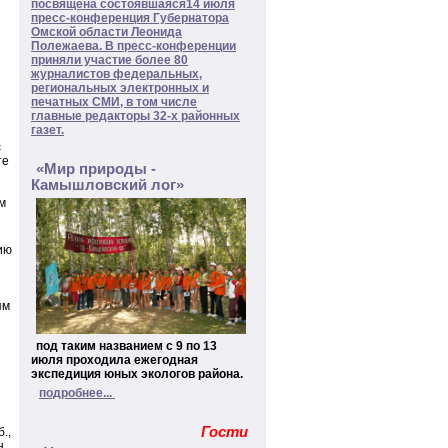
посвящена состоявшаяся
14 июля
пресс-конференция Губернатора
Омской области Леонида
Полежаева. В пресс-конференции
приняли участие более 80
журналистов федеральных,
региональных электронных и
печатных СМИ, в том числе
главные редакторы 32-х районных
газет.
с
те
«Мир природы -
Камышловский лог»
м
ию
ям
под таким названием с 9 по 13
ы
июля проходила ежегодная
экспедиция юных экологов района.
подробнее...
Гости
.,
н.