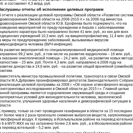
уб. и составляет 4,3 млрд. руб.
Заслушаны отчеты об исполнении целевых программ
В отчете о реализации целевой программы Омской области «Развитие систе
дравоохранения Омской области на 2008-2010 гг.» за 2008 год министра
дравоохранения Омской области Ю.В. Ерофеева было подчеркнуто, что на
роведение мероприятий по преду-преждению и борьбе с заболеваниями
оциального характера было направлено более 41 млн. руб., из них для всех
едицинских учреждений 10,3 млн. руб. на вакцинопрофилактику, 11,4 млн. руб.
а меры по предупреждению заболеваний, вызываемых вирусом
ммунодефицита человека (ВИЧ-инфекции).
На развитие мероприятий по специализированной медицинской помощи
аправлено 99,2 млн. руб., в том числе на развитие кардиологии – 16 млн. руб.,
а оказание онкологической помощи – 24,2 млн. руб., на развитие новых метод
иагностики – 25 млн. руб. Почти 4,3 млн. руб. направлено в 2008 году на
азвитие донорства и 14,6 млн. руб. - на развитие общей врачебной (семейной
рактики.
Заместитель министра промышленной политики, транспорта и связи Омской
бласти М.А.Дубровин проинформировал депутатов Законодательного Собран
 реализации целевой программы за 2008 г. «Об охране атмосферного воздуха
ониторинговых исследованиях в Омской области до 2015 г.». Главной целью
анной программы является оздоровление окружающей среды и создание
лагоприятных условий для жизнедеятельности человека, экологической
езопасности, улучшения здоровья населения и демографической ситуации в
бласти.
К примеру, только за счет проведения газификации в области за 15 последних
ет более чем в 2 раза произошло снижение выбросов веществ, загрязняющих
тмосферный воздух. К примеру, в Исилькульском районе на перевод котельно
 6 в МУП ЖКХ на газ затрачено более 2,6 млн. руб., а в Москаленском районе
а перевод котельной – 5,2 млн. руб.