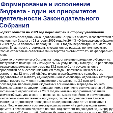
Формирование и исполнение
бюджета - один из приоритетов
деятельности
Законодательного
Собрания
Бюджет области на 2009 год пересмотрен в сторону увеличения
На июньском заседании Законодательного Собрания области в соответствии 
зменениями Закона от 28 апреля 2009 года № 26-ФЗ «О федеральном бюдже
а 2009 год» на плановый период 2010-2011 годов» пересмотрен и областной
юджет. В частности, утверждены с увеличением расходы по тем проектам,
оторые отраслевые областные министерства смогли отстоять на федерально
ровне.
Кроме того, увеличены субсидии: на предоставление гражданам субсидии на
плату жилого помещения и коммунальных услуг на 28,2 млн.руб.; на реализац
едеральных целевых программ на 33,1 млн. руб.; на осуществление
ероприятий по обеспечению жильём граждан, проживающих в сельской
естности, на 32 млн. рублей. Увеличены и межбюджетные трансферты,
ередаваемые на выплату единовременной компенсации отдельным категори
раждан вместо получения транспортного средства, на 3,5 млн. руб.
роизведены перемещения бюджетных ассигнований в пределах общего
бъема средств и по другим направлениям, в том числе увеличиваются объём
рограммных мероприятий на 2009 год по целевым программам развития
изической культуры и спорта; развития сельского хозяйства и регулирования
ынков сельскохозяйственной продукции, сырья, продовольствия Омской
бласти; на подготовку и проведение празднования 300-летия основания г.
мска. После внесения соответствующих изменений в действующий закон,
араметры областного бюджета на 2009 год составят по доходам 38,3 млрд. руб
 расходам – 42,6 млрд. руб. Дефицит бюджета увеличивается почти на 200 мл