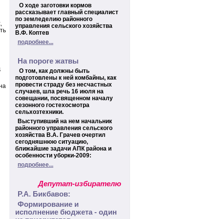
О ходе заготовки кормов
рассказывает главный специалист
по земледелию районного
,
управления сельского хозяйства
ть
В.Ф. Коптев
подробнее...
На пороге жатвы
4
О том, как должны быть
подготовлены к ней комбайны, как
провести страду без несчастных
на
случаев, шла речь 16 июля на
совещании, посвященном началу
сезонного гостехосмотра
сельхозтехники.
Выступивший на нем начальник
районного управления сельского
хозяйства В.А. Грачев очертил
сегодняшнюю ситуацию,
ближайшие задачи АПК района и
особенности уборки-2009:
подробнее...
Депутат-избирателю
Р.А. Бикбавов:
Формирование и
исполнение бюджета - один