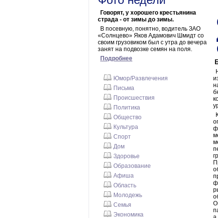
Говорят, у хорошего крестьянина
страда - от зимы до зимы.
В посевную, понятно, водитель ЗАО
«Солнцево» Яков Адамович Шмидт со
своим грузовиком был с утра до вечера
занят на подвозке семян на поля.
Подробнее
Юмор/Развлечения
и
н
Письма
б
Происшествия
к
у
Политика
Общество
о
Культура
ф
м
Спорт
м
Дом
п
г
Здоровье
П
Образование
о
Афиша
п
ф
Область
р
Молодежь
о
О
Семья
п
Экономика
а