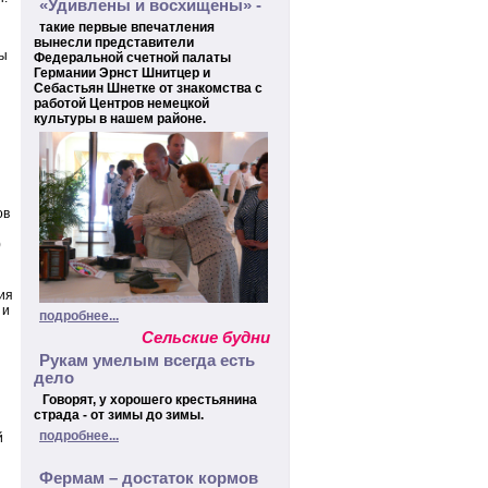
«Удивлены и восхищены» -
такие первые впечатления
вынесли представители
мы
Федеральной счетной палаты
Германии Эрнст Шнитцер и
Себастьян Шнетке от знакомства с
работой Центров немецкой
культуры в нашем районе.
ов
)
ия
 и
подробнее...
Сельские будни
Рукам умелым всегда есть
дело
Говорят, у хорошего крестьянина
страда - от зимы до зимы.
подробнее...
й
Фермам – достаток кормов