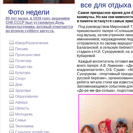
все для отдыха
Фото недели
Самое прекрасное время для б
каникулы. Но как они мимолет
80 лет назад, в 1939 году, решением
в памяти останутся самые ярки
СНК СССР был установлен День
физкультурника, который отмечается
Под руководством Мироновой Т.
во вторую субботу августа.
пришкольного лагеря «Солнышко
под музыку, затем утренняя лин
именинников, награждением лид
Юмор/Развлечения
отправлялся по своему маршруту
Балаганской, в сельскую библиот
Письма
стадион к Н.И. Сухоруковой, на 
Происшествия
Кубаревой.
Политика
Каждый воспитатель готовил вм
всего лагеря: А.В. Лакеенко - «Д
Общество
кладоискателя», О.Б. Сушко - «М
Культура
Сухорукова - спортивный празд
русской берёзки», организованно
Спорт
ребята читали стихи как известн
Дом
Запоминающимся событием для 
Здоровье
«До-ре-ми-фа-солька», подготов
Образование
Афиша
Область
Молодежь
Семья
Экономика
Сельское хозяйство