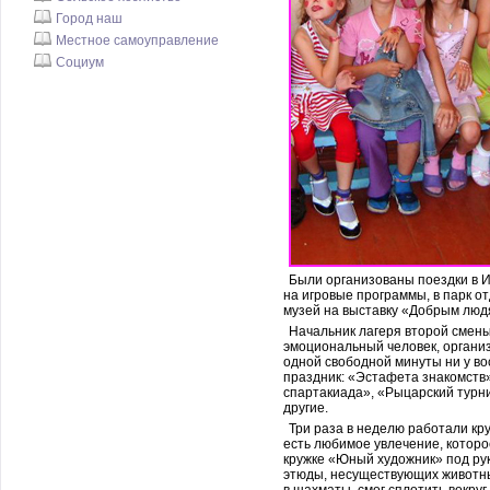
Город наш
Местное самоуправление
Социум
Были организованы поездки в И
на игровые программы, в парк о
музей на выставку «Добрым людя
Начальник лагеря второй смены
эмоциональный человек, организ
одной свободной минуты ни у вос
праздник: «Эстафета знакомств
спартакиада», «Рыцарский турни
другие.
Три раза в неделю работали кру
есть любимое увлечение, которо
кружке «Юный художник» под ру
этюды, несуществующих животных