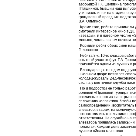
в шахматы, смог сплотить вокру
аэробикой Г.К. Шелягина помогал
Пташников, бывший наш выпускн
учил мальчишек на стадионе рус
грандиозный праздник, подгото
В.А. Ольгиной.
Кроме того, ребята принимали 
смотрели интересное кино в ДК.
«звёзды», и в лагерном уголке 
меньше, чем на ясном ночном не
Кормили ребят обеих смен наши 
Головченко.
Ребята 8-х, 10-го классов рабо
опытный участок (рук. Г.А. Трош
признаётся одним из лучших в р
Благодаря цветоводам под руков
школьном дворе появился сказоч
колодец-журавль, дед-лесовичок
стол, а у цветочной клумбы пасё
Но и подростки не только рабо
ролевой «Правовой турнир», пс
различные спортивные игры спо
сплочению коллектива. Чтобы п
самоопределении, воспитатель И
элеватор, в гараж, на молочную
познакомились с сельскими проф
ответственны. Не случайно на 
элеватора появилась запись: «Я 
попасть». Каждый день заканчив
лучшим «Знака качества».