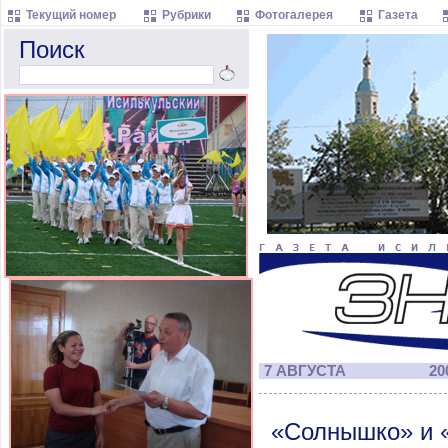
Текущий номер
Рубрики
Фотогалерея
Газета
Поиск
7 АВГУСТА
200
«Солнышко» и «