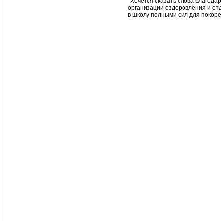
Хочется сказать слова благодар
организации оздоровления и отд
в школу полными сил для покор