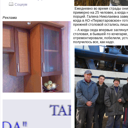
Социум
Ежедневно во время страды они
примерно на 25 человек, а когда 
порций. Галина Николаевна завер
Реклама
когда в АО «Первотаровское» гото
прежней столовой остались лиш
– А когда сюда впервые заглянул
столовая, в бывшей-то кочегарке,
отремонтировали, побелили, уст
получилось все, как надо.