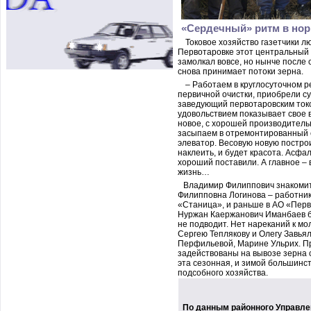
«Сердечный» ритм в но
Токовое хозяйство газетчики л
Первотаровке этот центральный 
замолкал вовсе, но нынче посл
снова принимает потоки зерна.
– Работаем в круглосуточном р
первичной очистки, приобрели су
заведующий первотаровским ток
удовольствием показывает свое 
новое, с хорошей производитель
засыпаем в отремонтированный с
элеватор. Весовую новую построи
наклеить, и будет красота. Асф
хороший поставили. А главное – 
жизнь…
Владимир Филиппович знакомит
Филипповна Логинова – работник
«Станица», и раньше в АО «Пер
Нуржан Каержанович Иманбаев бы
не подводит. Нет нареканий к м
Сергею Теплякову и Олегу Завья
Перфильевой, Марине Ульрих. Пр
задействованы на вывозе зерна с
эта сезонная, и зимой большинст
подсобного хозяйства.
По данным районного Управлен