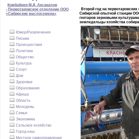
Комбайнер М.Д. Аксакалов
Второй год на первотаровских
- Первотаровское отделение ООО
Сибирской опытной станции ОО
«Сибирские маслосемена»
гектаров зерновыми культурами
земледельцы хозяйства собир
Юмор/Развлечения
Письма
Происшествия
Политика
Общество
Культура
Спорт
Дом
Здоровье
Образование
Афиша
Область
Молодежь
Семья
Экономика
Сельское хозяйство
Город наш
Местное самоуправление