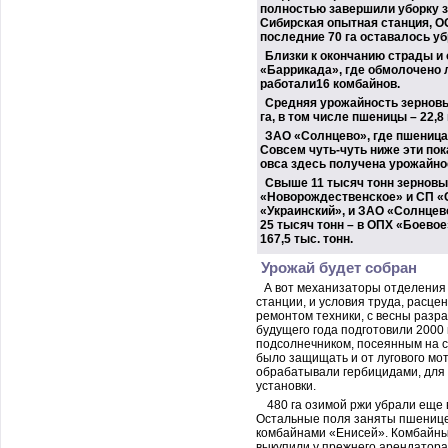
полностью завершили уборку 
Сибирская опытная станция, О
последние 70 га оставалось у
Близки к окончанию страды и
«Баррикада», где обмолочено л
работали16 комбайнов.
Средняя урожайность зерновы
га, в том числе пшеницы – 22,8
ЗАО «Солнцево», где пшеница да
Совсем чуть-чуть ниже эти пок
овса здесь получена урожайност
Свыше 11 тысяч тонн зерновы
«Новорождественское» и СП «С
«Украинский», и ЗАО «Солнцево
25 тысяч тонн – в
ОПХ «Боевое»
167,5 тыс. тонн.
Урожай будет собран
А вот механизаторы отделения
станции, и условия труда, расце
ремонтом техники, с весны раз
будущего года подготовили 2000
подсолнечником, посеянным на с
было защищать и от лугового мот
обрабатывали гербицидами, для
установки.
480 га озимой ржи убрали еще в 
Остальные поля заняты пшенице
комбайнами «Енисей». Комбайны 
выкупили у прежнего арендатора