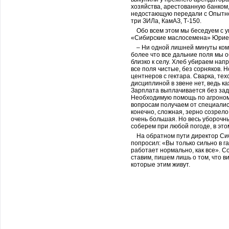
хозяйства, арестованную банком
недостающую передали с Опытно
три ЗИЛа, КамАЗ, Т-150.
Обо всем этом мы беседуем с
«Сибирские маслосемена» Юрие
– Ни одной лишней минуты комб
более что все дальние поля мы 
близко к селу. Хлеб убираем нап
все поля чистые, без сорняков. 
центнеров с гектара. Сварка, те
дисциплиной в звене нет, ведь к
Зарплата выплачивается без зад
Необходимую помощь по агроном
вопросам получаем от специали
конечно, сложная, зерно созрело
очень большая. Но весь уборочны
соберем при любой погоде, в это
На обратном пути директор Си
попросил: «Вы только сильно в г
работает нормально, как все». С
ставим, пишем лишь о том, что в
которые этим живут.