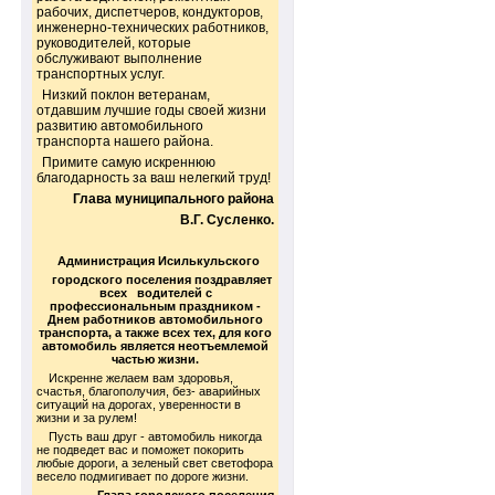
рабочих, диспетчеров, кондукторов,
инженерно-технических работников,
руководителей, которые
обслуживают выполнение
транспортных услуг.
Низкий поклон ветеранам,
отдавшим лучшие годы своей жизни
развитию автомобильного
транспорта нашего района.
Примите самую искреннюю
благодарность за ваш нелегкий труд!
Глава муниципального района
В.Г. Сусленко.
Администрация Исилькульского
городского поселения поздравляет
всех водителей с
профессиональным праздником -
Днем работников
автомобильного
транспорта, а также всех тех, для кого
автомобиль является неотъемлемой
частью жизни.
Искренне желаем вам здоровья,
счастья, благополучия, без- аварийных
ситуаций на дорогах, уверенности в
жизни и за рулем!
Пусть ваш друг - автомобиль никогда
не подведет вас и поможет покорить
любые дороги, а зеленый свет светофора
весело подмигивает по дороге жизни.