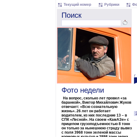
Текущий номер
Рубрики
Фо
Поиск
Фото недели
На вопрос, сколько лет провел «за
баранкой», Виктор Михайлович Жуков
отвечает: «Всю сознательную
жизнь». 26 лет он работает
водителем, из них последние 13 – в
СПК «Лесной». На своем «КамАЗе» с
прицепом грузоподъемностью 8 тонн
он только за нынешнюю страду вывез
с поля 3968 тонн зеленой массы
кормовых культур и 2898 тонн зерна.