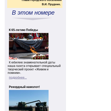
Глава городского поселения
В.И. Прудник.
В этом номере
К 65-летию Победы
К юбилею знаменательной даты
наша газета открывает специальный
творческий проект «Живем и
помним».
подробнее...
Рекордный намолот!