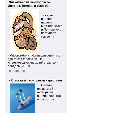
Знакомы с нашей колбасой
Иркутск, Тюмень и Уренгой
Из трех
районов –
нашего,
Москаленского
и Полтавского
поступает
сырье на
«Мясокомбинат Исилькульский», скот
сдают как коллективные
животноводческие хозяйства, так и
владельцы ЛПХ.
подробнее...
«Классный час» против наркотиков
В Омской
области с 5
октября по 8
ноября 2009 года
проводится