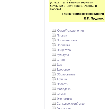
успеха, пусть вашими верными
друзьями станут добро, счастье и
любовь!
Глава городского поселения
В.И. Прудник.
Юмор/Развлечения
Письма
Происшествия
Политика
Общество
Культура
Спорт
Дом
Здоровье
Образование
Афиша
Область
Молодежь
Семья
Экономика
Сельское хозяйство
Город наш