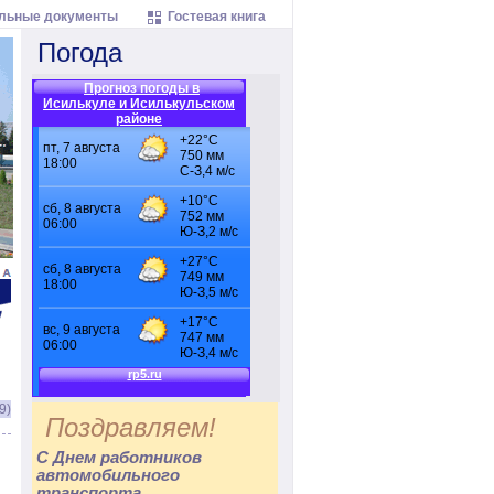
льные документы
Гостевая книга
Погода
Прогноз погоды в
Исилькуле и Исилькульском
районе
9)
Поздравляем!
С Днем работников
автомобильного
транспорта