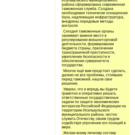
Исилькульского муниципального
района сформирована современная
таможенная служба. Создана
необходимая технически оснащенная
база, надлежащая инфраструктура,
внедрены передовые методы
контроля.
Сегодня таможенные органы
занимают важное место в
регулировании внешнеторговой
деятельности, формировании
бюджета страны, пресечении
трансграничной преступности,
укреплении безопасности и
обеспечении суверенитета
государства.
Многое ещё вам предстоит сделать,
далеко не все проблемы, стоявшие
перед таможней, нашли свое
решение.
Уверен, что и впредь вы будете
грамотно и оперативно решать
ответственные государственные
задачи по защите экономических
интересов Российской Федерации на
территории Исилькульского
муниципального района, честно
служить Отечеству, своим трудом
содействуя упрочению его позиций в
мире.
Желаю всему личному составу