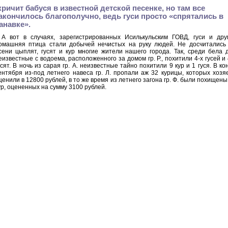
кричит бабуся в известной детской песенке, но там все
акончилось благополучно, ведь гуси просто «спрятались в
анавке».
А вот в случаях, зарегистрированных Исилькульским ГОВД, гуси и дру
омашняя птица стали добычей нечистых на руку людей. Не досчитались
сени цыплят, гусят и кур многие жители нашего города. Так, среди бела 
еизвестные с водоема, расположенного за домом гр. Р., похитили 4-х гусей и 
усят. В ночь из сарая гр. А. неизвестные тайно похитили 9 кур и 1 гуся. В ко
ентября из-под летнего навеса гр. Л. пропали аж 32 курицы, которых хозя
ценили в 12800 рублей, в то же время из летнего загона гр. Ф. были похищены
ур, оцененных на сумму 3100 рублей.