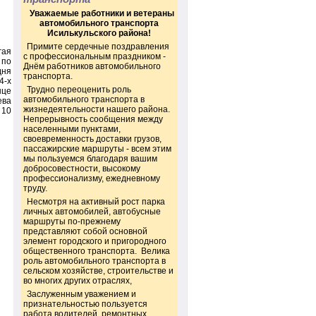
Уважаемые работники и ветераны
автомобильного транспорта
Исилькульского района!
Примите сердечные поздравления
гая
с профессиональным праздником -
 по
Днём работников автомобильного
дня
транспорта.
4-х
Трудно переоценить роль
нце
автомобильного транспорта в
ева
жизнедеятельности нашего района.
 10
Непрерывность сообщения между
населенными пунктами,
своевременность доставки грузов,
пассажирские маршруты - всем этим
мы пользуемся благодаря вашим
добросовестности, высокому
профессионализму, ежедневному
труду.
Несмотря на активный рост парка
личных автомобилей, автобусные
маршруты по-прежнему
представляют собой основной
элемент городского и пригородного
общественного транспорта. Велика
роль автомобильного транспорта в
сельском хозяйстве, строительстве и
во многих других отраслях,
Заслуженным уважением и
признательностью пользуется
работа водителей, ремонтных