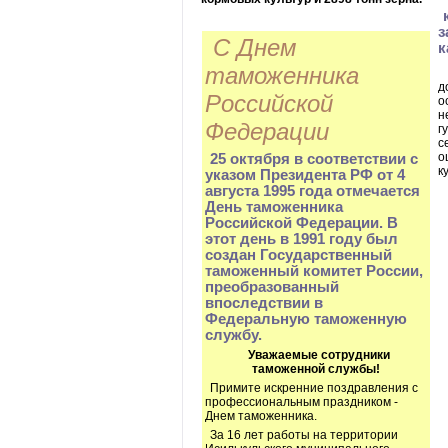
з
С Днем
к
таможенника
д
Российской
о
н
Федерации
г
с
о
25 октября в соответствии с
к
указом Президента РФ от 4
августа 1995 года отмечается
День таможенника
Российской Федерации. В
этот день в 1991 году был
создан Государственный
таможенный комитет России,
преобразованный
впоследствии в
Федеральную таможенную
службу.
Уважаемые сотрудники
таможенной службы!
Примите искренние поздравления с
профессиональным праздником -
Днем таможенника.
За 16 лет работы на территории