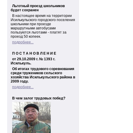
Льготный проезд школьников
будет сохранен
В настоящее время на территории
Исилькульского городского поселения
школьники при проезде
маршрутными автобусами
пользуются льготами - платят за
проезд 50 копеек.
подробнее...
П О С Т А Н О В Л Е Н И Е
от 29.10.2009 г. № 1393 г.
Исилькуль.
Об итогах трудового соревнования
среди тружеников сельского
хозяйства Исилькульского района в
2009 году.
подробнее...
В чем залог трудовых побед?