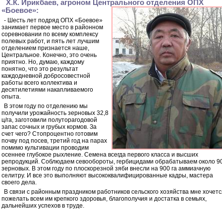
Х.К. Ирикбаев, агроном Центрального отделения ОПХ
«Боевое»:
- Шесть лет подряд ОПХ «Боевое»
занимает первое место в районном
соревновании по всему комплексу
полевых работ, и пять лет лучшим
отделением признается наше,
Центральное. Конечно, это очень
приятно. Но, думаю, каждому
понятно, что это результат
каждодневной добросовестной
работы всего коллектива и
десятилетиями накапливаемого
опыта.
В этом году по отделению мы
получили урожайность зерновых 32,8
ц/га, заготовили полуторагодовой
запас сочных и грубых кормов. За
счет чего? Стопроцентно готовим
почву под посев, третий год на парах
помимо культивации проводим
осеннее глубокое рыхление. Семена всегда первого класса и высших
репродукций. Соблюдаем севообороты, гербицидами обрабатываем около 9
зерновых. В этом году по плоскорезной зяби внесли на 900 га аммиачную
селитру. И все это выполняют высококвалифицированные кадры, мастера
своего дела.
В связи с районным праздником работников сельского хозяйства мне хочетс
пожелать всем им крепкого здоровья, благополучия и достатка в семьях,
дальнейших успехов в труде.