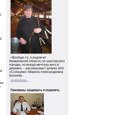
о
ву
«Вообще-то, я родом из
Кемеровской области, из шахтерского
городка, но всегда мечтала жить в
деревне, – рассказывает доярка ЗАО
як
«Солнцево» Марина Александровна
Бушуева.
подробнее...
ьно
и
Призваны защищать и охранять