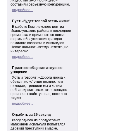
лидерство ЗАО «Солнцево»
составили серьезную конкуренцию.
подробнее...
Пусть будет теплой осень жизни!
В работе Комплексного центра
Исилькульского района в последнее
время стали применяться новые
формы обслуживания граждан
пожилого возраста и инвалидов.
Новое начинать всегда нелегко, но
интересно.
подробнее...
Приятное общение и вкусное
угощение
Хоть и говорят: «Дорога ложка к
обеду», но «Лучше поздно, чем
никогда», - решили мы и хотим
поблагодарить всех, кто ежегодно
проявляет заботу о нас, пожилых
людях.
подробнее...
Ограбить за 29 секунд
кассу одного из продуктовых
магазинов Исилькуля попытался
дерзкий преступник в маске.