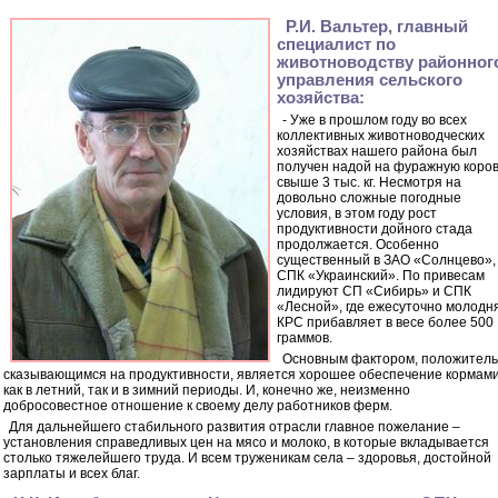
Р.И. Вальтер, главный
специалист по
животноводству районног
управления сельского
хозяйства:
- Уже в прошлом году во всех
коллективных животноводческих
хозяйствах нашего района был
получен надой на фуражную коро
свыше 3 тыс. кг. Несмотря на
довольно сложные погодные
условия, в этом году рост
продуктивности дойного стада
продолжается. Особенно
существенный в ЗАО «Солнцево»,
СПК «Украинский». По привесам
лидируют СП «Сибирь» и СПК
«Лесной», где ежесуточно молодн
КРС прибавляет в весе более 500
граммов.
Основным фактором, положител
сказывающимся на продуктивности, является хорошее обеспечение кормам
как в летний, так и в зимний периоды. И, конечно же, неизменно
добросовестное отношение к своему делу работников ферм.
Для дальнейшего стабильного развития отрасли главное пожелание –
установления справедливых цен на мясо и молоко, в которые вкладывается
столько тяжелейшего труда. И всем труженикам села – здоровья, достойной
зарплаты и всех благ.