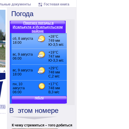
льные документы
Гостевая книга
Погода
Прогноз погоды в
Исилькуле и Исилькульском
районе
71)
В
этом
номере
К чему стремиться – того добиться