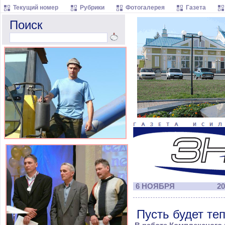
Текущий номер
Рубрики
Фотогалерея
Газета
Поиск
6 НОЯБРЯ
20
Пусть будет те