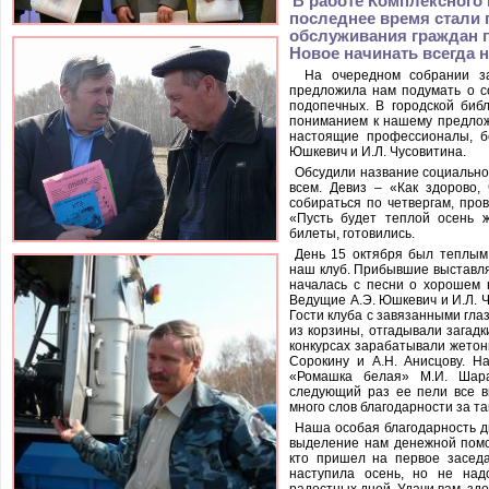
В работе Комплексного 
последнее время стали
обслуживания граждан п
Новое начинать всегда н
На очередном собрании з
предложила нам подумать о с
подопечных. В городской биб
пониманием к нашему предлож
настоящие профессионалы, б
Юшкевич и И.Л. Чусовитина.
Обсудили название социально
всем. Девиз – «Как здорово,
собираться по четвергам, про
«Пусть будет теплой осень 
билеты, готовились.
День 15 октября был теплым
наш клуб. Прибывшие выставля
началась с песни о хорошем 
Ведущие А.Э. Юшкевич и И.Л. 
Гости клуба с завязанными гл
из корзины, отгадывали загадк
конкурсах зарабатывали жетон
Сорокину и А.Н. Анисцову. Н
«Ромашка белая» М.И. Шара
следующий раз ее пели все в
много слов благодарности за т
Наша особая благодарность д
выделение нам денежной помо
кто пришел на первое засед
наступила осень, но не над