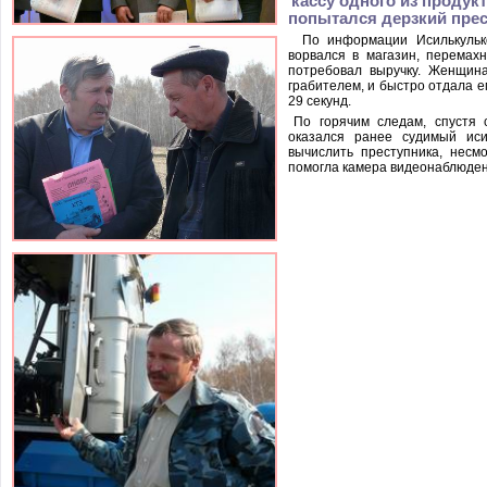
кассу одного из проду
попытался дерзкий прес
По информации Исилькулько
ворвался в магазин, перемахн
потребовал выручку. Женщина
грабителем, и быстро отдала е
29 секунд.
По горячим следам, спустя 
оказался ранее судимый иси
вычислить преступника, несм
помогла камера видеонаблюден