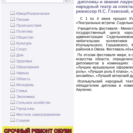
дипломы и звания лауре
народный театр за спекта
режиссер Н.С. Глевский, 
Юмор/Развлечения
С 1 по 4 июня прошел XV о
Письма
«Театральные встречи. Седельни
Происшествия
Учредитель фестиваля - Минист
Политика
государственный центр нар
администрации Седельников
Общество
любительских коллективов 
Культура
Исилькульского, Горьковского,
Спорт
районов и Омска. Фестиваль объ
По итогам фестиваля жюри, в 
Дом
искусства области, определил
Здоровье
дипломантов в номинациях: 
Образование
«Лучшее музыкальное оформлен
роль», «Лучшая роль II плана»,
Афиша
ансамбль», «Лучший актерский д
Область
Исилькульский народный теа
Молодежь
обладателем диплома в номи
Акуленко.
Семья
Экономика
Сельское хозяйство
Город наш
Местное самоуправление
Социум