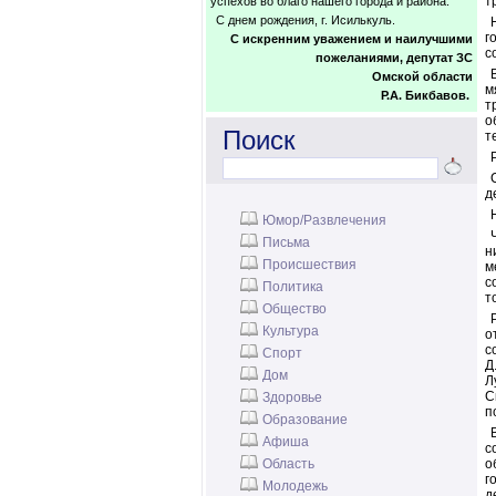
т
успехов во благо нашего города и района.
С днем рождения, г. Исилькуль.
г
С искренним уважением и наилучшими
с
пожеланиями, депутат ЗС
Омской области
м
Р.А. Бикбавов.
т
о
Поиск
т
д
Юмор/Развлечения
Письма
н
Происшествия
м
с
Политика
т
Общество
Культура
о
с
Спорт
Д
Дом
Л
С
Здоровье
п
Образование
Афиша
с
Область
о
г
Молодежь
д