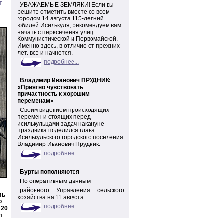
т
УВАЖАЕМЫЕ ЗЕМЛЯКИ! Если вы
решите отметить вместе со всем
городом 14 августа 115-летний
юбилей Исилькуля, рекомендуем вам
начать с пересечения улиц
Коммунистической и Первомайской.
Именно здесь, в отличие от прежних
лет, все и начнется.
подробнее...
Владимир Иванович ПРУДНИК:
«Приятно чувствовать
причастность к хорошим
переменам»
Своим видением происходящих
перемен и стоящих перед
исилькульцами задач накануне
праздника поделился глава
Исилькульского городского поселения
Владимир Иванович Прудник.
подробнее...
Бурты пополняются
По оперативным данным
районного Управления сельского
ль
хозяйства на 11 августа
о
подробнее...
 20
л