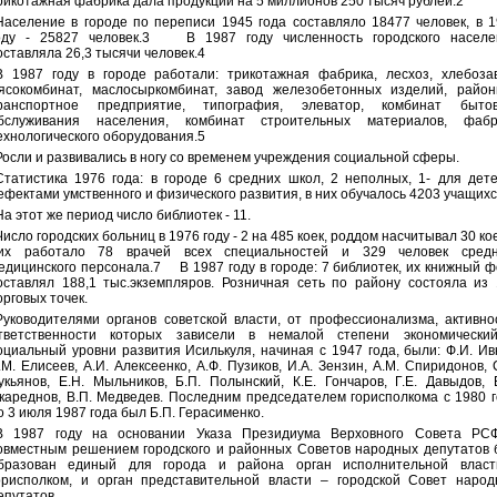
рикотажная фабрика дала продукции на 5 миллионов 250 тысяч рублей.2
Население в городе по переписи 1945 года составляло 18477 человек, в 
оду - 25827 человек.3 В 1987 году численность городского населе
оставляла 26,3 тысячи человек.4
В 1987 году в городе работали: трикотажная фабрика, лесхоз, хлебоза
ясокомбинат, маслосыркомбинат, завод железобетонных изделий, район
ранспортное предприятие, типография, элеватор, комбинат бытов
бслуживания населения, комбинат строительных материалов, фабр
ехнологического оборудования.5
Росли и развивались в ногу со временем учреждения социальной сферы.
Статистика 1976 года: в городе 6 средних школ, 2 неполных, 1- для дет
ефектами умственного и физического развития, в них обучалось 4203 учащихс
На этот же период число библиотек - 11.
Число городских больниц в 1976 году - 2 на 485 коек, роддом насчитывал 30 кое
их работало 78 врачей всех специальностей и 329 человек средн
едицинского персонала.7 В 1987 году в городе: 7 библиотек, их книжный 
оставлял 188,1 тыс.экземпляров. Розничная сеть по району состояла из
орговых точек.
Руководителями органов советской власти, от профессионализма, активно
тветственности которых зависели в немалой степени экономически
оциальный уровни развития Исилькуля, начиная с 1947 года, были: Ф.И. Ив
.М. Елисеев, А.И. Алексеенко, А.Ф. Пузиков, И.А. Зензин, А.М. Спиридонов, 
укьянов, Е.Н. Мыльников, Б.П. Полынский, К.Е. Гончаров, Г.Е. Давыдов, 
кареднов, В.П. Медведев. Последним председателем горисполкома с 1980 
о 3 июля 1987 года был Б.П. Герасименко.
В 1987 году на основании Указа Президиума Верховного Совета РС
овместным решением городского и районных Советов народных депутатов
бразован единый для города и района орган исполнительной власт
орисполком, и орган представительной власти – городской Совет народ
епутатов.