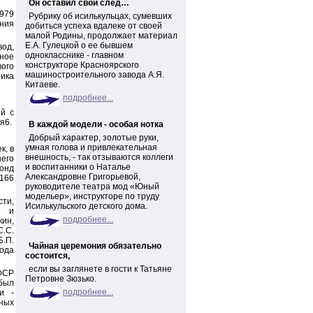
Он оставил свой след…
1979
Рубрику об исилькульцах, сумевших
ния
добиться успеха вдалеке от своей
малой Родины, продолжает материал
Е.А. Гулецкой о ее бывшем
вод,
однокласснике - главном
ное
конструкторе Красноярского
ого
машиностроительного завода А.Я.
ика
Китаеве.
подробнее...
ей с
я6.
В каждой модели - особая нотка
Добрый характер, золотые руки,
умная голова и привлекательная
к, в
внешность, - так отзываются коллеги
его
и воспитанники о Наталье
фонд
Александровне Григорьевой,
 166
руководителе театра мод «Юный
модельер», инструкторе по труду
сти,
Исилькульского детского дома.
й и
подробнее...
кин,
С.С.
Б.П.
Чайная церемония обязательно
года
состоится,
если вы заглянете в гости к Татьяне
ФСР
Петровне Зюзько.
 был
подробнее...
и -
ных