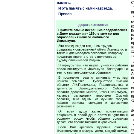
с
память,
И эта память с нами навсегда.
и
Припев.
г
Дорогие земляки!
к
Примите самые искренние поздравления
К
с Днем рождения – 115-летием со дня
н
образования нашего любимого
И
Исилькуля.
п
Это праздник для тех, чьим трудом
ж
создавался современный облик Исилькуля, а
х
также и для молодого поколения, которому
т
предстоит принять ответственность за
судьбу своей малой Родины.
Я горжусь тем, что вырос, учился и работал
р
после института в Исилькуле. Благодарен и
г
тем, с кем мне довелось общаться.
Л
В последние годы с активным участием
б
нашего земляка - Губернатора Омской
области Л.К.Полежаева, Правительства и
с
депутатов Законодательного Собрания
области делается многое, чтобы Исилькуль,
к
являясь западными воротами Омской
п
области, был одним из лучших городов
-
нашего региона, молодел и динамично
развивался.
д
От всей души желаю исилькульцам
д
сохранить в своей душе светлые чувства к
родному городу, чтобы общими усилиями
делать его процветающим и красивым.
Всем Вам крепкого здоровья, счастья,
т
благополучия в каждом доме, каждой семье,