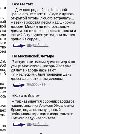
Все бы так!
и и
– Дом наш родной на Целинной –
краше его не сыскать. Люди с душою
ть -
открытой готовы любого встречать…
ный
– звенит хоровая песня над широким
овой
двором. Многим ли многоэтажным
еты
домам его жители посвящают песни и
оде
стихи? А тут, чувствуется, они льются
ком
прямо из сердец:
ли в
подробнее...
тво
воей
По Московской, четыре
ды,
7 августа жителями дома номер 4 по
1953
улице Московской, который вот уже
ена,
20 лет в народе называют
е. В
«учительским», был проведен День
двора со спортивным уклоном.
нат
подробнее...
цех
нных
«Как это было»
лось
– так называется сборник рассказов
нашего земляка Алексея Яковлевича
ное
Дрыги, недавно выпущенный
 цех
небольшим тиражом в издательстве
ми.
Омского педуниверситета.
подробнее...
 на
году