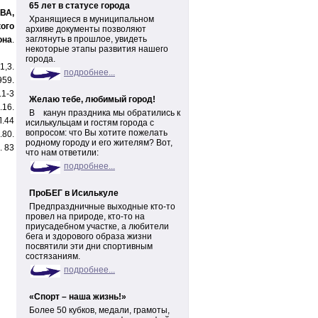
65 лет в статусе города
ВА,
Хранящиеся в муниципальном
ого
архиве документы позволяют
заглянуть в прошлое, увидеть
она
.
некоторые этапы развития нашего
города.
1,3.
подробнее...
959.
.1-3
Желаю тебе, любимый город!
.16.
В канун праздника мы обратились к
Л.44
исилькульцам и гостям города с
вопросом: что Вы хотите пожелать
.80.
родному городу и его жителям? Вот,
. 83
что нам ответили:
подробнее...
ПроБЕГ в Исилькуле
Предпраздничные выходные кто-то
провел на природе, кто-то на
приусадебном участке, а любители
бега и здорового образа жизни
посвятили эти дни спортивным
состязаниям.
подробнее...
«Спорт – наша жизнь!»
Более 50 кубков, медали, грамоты,