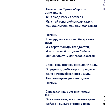
Музыка В. Василюка.
з
н
Ты встал на Транссибирской
магистрали,
Тебя сюда Россия позвала.
Мы с той поры сибиряками стали,
Мой Исилькуль, мой дом, моя земля.
Припев.
Зови друзей в простор бескрайней
шири
И у ворот границы твердо стой,
Начало нашей матушки-Сибири -
мой Исилькуль, мой город дорогой.
Здесь край степной осваивали деды,
В труде и дружбе вырос город мой.
Деля с Россией радости и беды,
Ты с ней идешь дорогою одной.
Припев.
Сквозь солнца свет и непогоды
замять
(
Вся жизнь твоя, как славная строка,
п
м
Войдет в судьбу страны и нашу