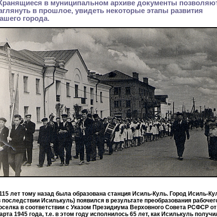
Хранящиеся в муниципальном архиве документы позволяю
аглянуть в прошлое, увидеть некоторые этапы развития
ашего города.
115 лет тому назад была образована станция Исиль-Куль.
Город Исиль-Ку
в последствии Исилькуль) появился в результате преобразования рабочег
оселка в соответствии с Указом Президиума Верховного Совета РСФСР от
арта 1945 года, т.е. в этом году исполнилось 65 лет, как Исилькуль получи