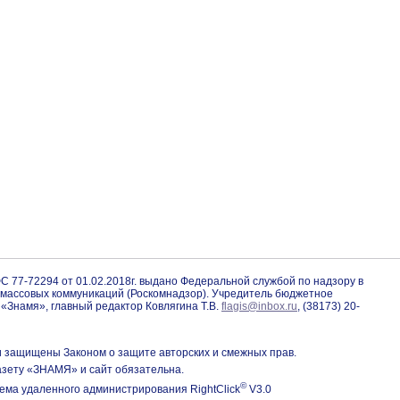
С 77-72294 от 01.02.2018г. выдано Федеральной службой по надзору в
 массовых коммуникаций (Роскомнадзор). Учредитель бюджетное
«Знамя», главный редактор Ковлягина Т.В.
flagis@inbox.ru
, (38173) 20-
и защищены Законом о защите авторских и смежных прав.
азету «ЗНАМЯ» и сайт обязательна.
©
тема удаленного администрирования RightClick
V3.0