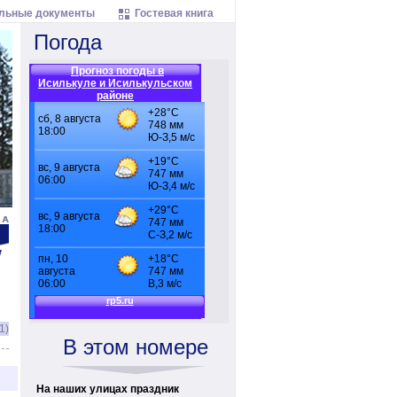
льные документы
Гостевая книга
Погода
Прогноз погоды в
Исилькуле и Исилькульском
районе
1)
В этом номере
На наших улицах праздник