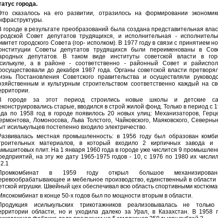
татус города.
Это сказалось на его развитии, отразилось на формировании экономик
нфраструктуры.
В городе в результате преобразований была создана представительная влас
ородской Совет депутатов трудящихся, и исполнительная - исполнитель
омитет городского Совета (гор- исполком). В 1977 году в связи с принятием н
онституции Советы депутатов трудящихся были переименованы в Сов
ародных депутатов. В таком виде институты советской власти в гор
силькуле, а в районе - соответственно - районный Совет и райиспол
росуществовали до декабря 1987 года. Органы советской власти претворя
изнь Постановления Советского правительства и осуществляли руководс
озяйственным и культурным строительством соответственно каждый на с
ерритории.
В городе за этот период строились новые школы и детские са
еконструировались старые, вводился в строй жилой фонд. Только в период с 
ода по 1958 год в городе появилось 20 новых улиц: Механизаторов, Герц
ермонтова, Ломоносова, Льва Толстого, Чайковского, Маяковского, Северны
ыт исилькульцев постепенно входило электричество.
Развивалась местная промышленность: в 1956 году был образован комби
троительных материалов, в который входило 2 кирпичных завода и 
амышитовых плит. На 1 января 1960 года в городе уже числится 9 промышле
редприятий, на эту же дату 1965-1975 годов - 10, с 1976 по 1980 их числи
12.1
Промкомбинат в 1959 году открыл большое механизирован
еревообрабатывающее и мебельное производство, единственный в области
етской игрушки. Швейный цех обеспечивал всю область спортивными костюма
Мясокомбинат в конце 50-х годов был по мощности вторым в области.
Продукция исилькульских трикотажников реализовывалась не только
ерритории области, но и уходила далеко за Урал, в Казахстан. В 1958 