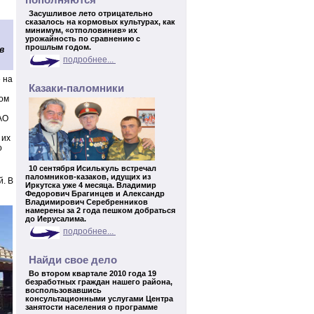
пополняются
Засушливое лето отрицательно
сказалось на кормовых культурах, как
минимум, «отполовинив» их
урожайность по сравнению с
прошлым годом.
в
подробнее...
 на
Казаки-паломники
лом
АО
 их
о
10 сентября Исилькуль встречал
паломников-казаков, идущих из
й. В
Иркутска уже 4 месяца. Владимир
Федорович Брагинцев и Александр
Владимирович Серебренников
намерены за 2 года пешком добраться
до Иерусалима.
подробнее...
Найди свое дело
Во втором квартале 2010 года 19
безработных граждан нашего района,
воспользовавшись
консультационными услугами Центра
занятости населения о программе