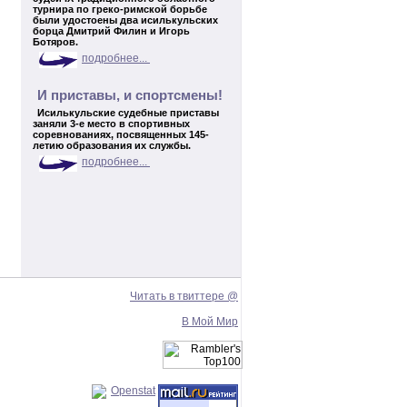
турнира по греко-римской борьбе
были удостоены два исилькульских
борца Дмитрий Филин и Игорь
Ботяров.
подробнее...
И приставы, и спортсмены!
Исилькульские судебные приставы
заняли 3-е место в спортивных
соревнованиях,
посвященных 145-
летию образования их службы.
подробнее...
Читать в твиттере @
В Мой Мир