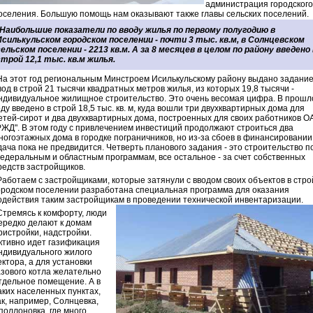
администрация городского
оселения. Большую помощь нам оказывают также главы сельских поселений.
Наибольшие показатели по вводу жилья по первому полугодию в
Исилькульском городском поселении - почти 3 тыс. кв.м, в Солнцевском
сельском поселении - 2213 кв.м. А за 8 месяцев в целом по району введено 
строй 12,1 тыс. кв.м жилья.
На этот год региональным Минстроем Исилькульскому району выдано задание
вод в строй 21 тысячи квадратных метров жилья, из которых 19,8 тысячи -
ндивидуальное жилищное строительство. Это очень весомая цифра. В прош
оду введено в строй 18,5 тыс. кв. м, куда вошли три двухквартирных дома для
етей-сирот и два двухквартирных дома, построенных для своих работников О
РЖД". В этом году с привлечением инвестиций продолжают строиться два
ногоэтажных дома в городке пограничников, но из-за сбоев в финансировании
дача пока не предвидится. Четверть планового задания - это строительство п
едеральным и областным программам, все остальное - за счет собственных
редств застройщиков.
Работаем с застройщиками, которые затянули с вводом своих объектов в стро
ородском поселении разработана специальная программа для оказания
одействия таким застройщикам в проведении технической инвентаризации.
Стремясь к комфорту, люди
ередко делают к домам
ристройки, надстройки.
ктивно идет газификация
ндивидуального жилого
ектора, а для установки
азового котла желательно
тдельное помещение. А в
аких населенных пунктах,
ак, например, Солнцевка,
поллоновка, где много