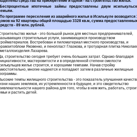
выделены средства на приобретение и одной - на строительство жилья.
Беспроцентные ипотечные займы предоставлены двум исилькульс
семьям.
По программе переселения из аварийного жилья в Исилькуле возводится 
домов на 92 квартиры общей площадью 3328 кв.м, сумма предоставленны
средств - 89 млн. рублей.
Строительство жилья - это большой рынок для местных предпринимателей,
казывающих строительные услуги, занимающихся производством
тройматериалов. Востребован и пиломатериал местного производства, и
ерамзитоблоки Яковенко, и пенопласт Глазкова, и тротуарная плитка Николае
 металлоизделия Лазарева.
Да, строительство сегодня требует очень больших затрат. Однако благодаря
нициативности, мастеровитости и в определенной степени смелости
силькульцев жилье строится, и хорошими темпами. Начав стройку
амостоятельно, многие надеются и попадают затем в различные жилищные
рограммы.
Высокие темпы жилищного строительства - это показатель улучшения качеств
изни наших земляков, их устремленности в будущее, и это свидетельство
ривлекательности нашего района для того, чтобы в нем жить, работать, строи
емьи и растить детей.