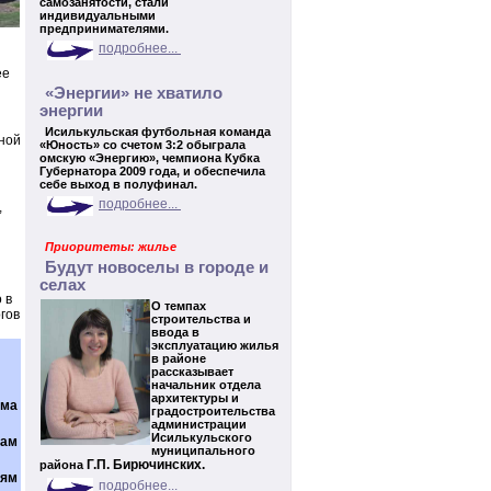
самозанятости, стали
индивидуальными
предпринимателями.
подробнее...
ее
«Энергии» не хватило
энергии
Исилькульская футбольная команда
чной
«Юность» со счетом 3:2 обыграла
омскую «Энергию», чемпиона Кубка
Губернатора 2009 года, и обеспечила
себе выход в полуфинал.
подробнее...
,
Приоритеты: жилье
Будут новоселы в городе и
селах
 в
О темпах
гов
строительства и
ввода в
эксплуатацию жилья
в районе
рассказывает
начальник отдела
архитектуры и
мма
градостроительства
администрации
Исилькульского
кам
муниципального
Г.П. Бирючинских.
района
ьям
подробнее...