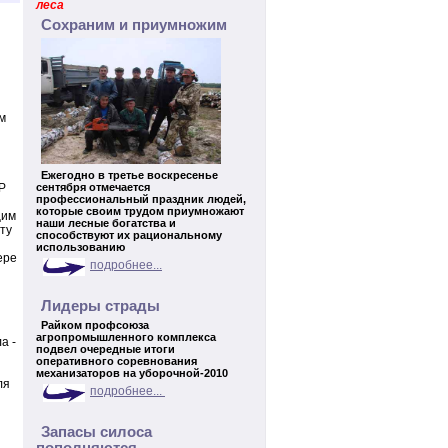
леса
Сохраним и приумножим
м
Ежегодно в третье воскресенье
Р
сентября отмечается
профессиональный праздник людей,
которые своим трудом приумножают
щим
наши лесные богатства и
ту
способствуют их рациональному
использованию
ере
подробнее...
Лидеры страды
Райком профсоюза
агропромышленного комплекса
а -
подвел очередные итоги
оперативного соревнования
механизаторов на уборочной-2010
ля
подробнее...
Запасы силоса