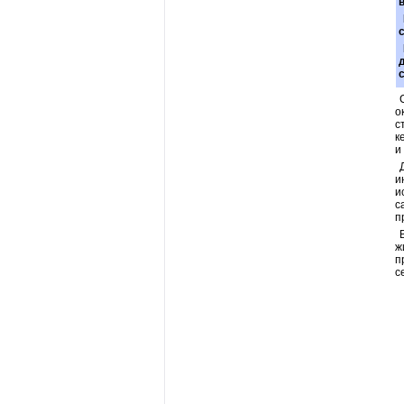
о
с
к
и
и
и
с
п
ж
п
с