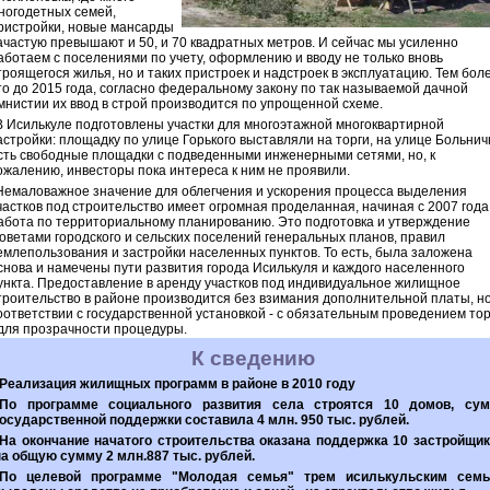
ногодетных семей,
ристройки, новые мансарды
ачастую превышают и 50, и 70 квадратных метров. И сейчас мы усиленно
аботаем с поселениями по учету, оформлению и вводу не только вновь
троящегося жилья, но и таких пристроек и надстроек в эксплуатацию. Тем бол
то до 2015 года, согласно федеральному закону по так называемой дачной
мнистии их ввод в строй производится по упрощенной схеме.
В Исилькуле подготовлены участки для многоэтажной многоквартирной
астройки: площадку по улице Горького выставляли на торги, на улице Больни
сть свободные площадки с подведенными инженерными сетями, но, к
ожалению, инвесторы пока интереса к ним не проявили.
Немаловажное значение для облегчения и ускорения процесса выделения
частков под строительство имеет огромная проделанная, начиная с 2007 года
абота по территориальному планированию. Это подготовка и утверждение
оветами городского и сельских поселений генеральных планов, правил
емлепользования и застройки населенных пунктов. То есть, была заложена
снова и намечены пути развития города Исилькуля и каждого населенного
ункта. Предоставление в аренду участков под индивидуальное жилищное
троительство в районе производится без взимания дополнительной платы, но
оответствии с государственной установкой - с обязательным проведением тор
 для прозрачности процедуры.
К сведению
Реализация жилищных программ в районе в 2010 году
По программе социального развития села строятся 10 домов, су
государственной поддержки составила 4 млн. 950 тыс. рублей.
На окончание начатого строительства оказана поддержка 10 застройщи
на общую сумму 2 млн.887 тыс. рублей.
По целевой программе "Молодая семья" трем исилькульским сем