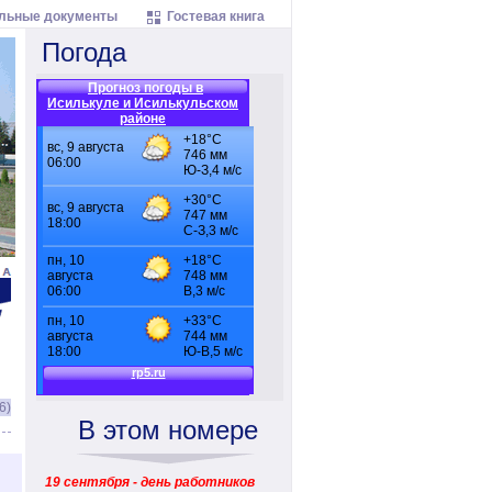
льные документы
Гостевая книга
Погода
Прогноз погоды в
Исилькуле и Исилькульском
районе
6)
В этом номере
19 сентября - день работников