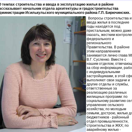
О темпах строительства и ввода в эксплуатацию жилья в районе
ассказывает начальник отдела архитектуры и градостроительства
дминистрации Исилькульского муниципального района Г.П. Бирючинских.
Вопросы строительства и
ввода жилья в последние
годы находятся под
пристальным, можно даже
сказать, жестким контроле
федерального и
регионального
Правительства. В районе
этим направлением
занимается лично глава М
В.Г. Сусленко. Вместе с
нашим отделом, отвечаю
за сбор информации, рабо
с индивидуальными
застройщиками, в этой сф
выполняют свои задачи и
другие отделы и службы,
ответственные за
реализацию различных
жилищных программ: по
социальному развитию сел
управление сельского
хозяйства; по молодым
семьям, дострою, жилью д
бюджетников - районный
отдел промышленности,
строительства и ЖКХ; по
аварийному жилью -