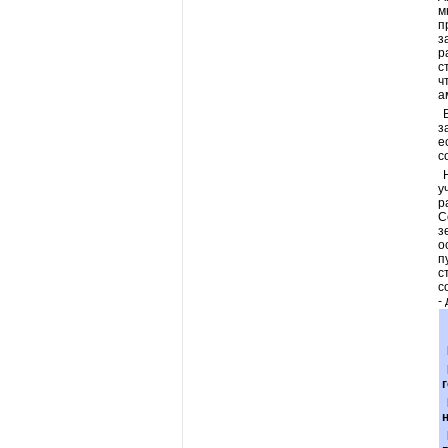
м
п
з
р
с
ч
а
з
е
с
у
р
С
з
о
п
с
с
-