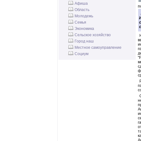
Афиша
п
Область
Молодежь
Семья
Экономика
Сельское хозяйство
в
Город наш
и
Местное самоуправление
г
д
Социум
"
м
с
ф
с
г
с
н
п
А
и
с
г
о
т
к
А