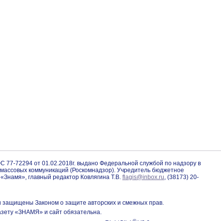
С 77-72294 от 01.02.2018г. выдано Федеральной службой по надзору в
 массовых коммуникаций (Роскомнадзор). Учредитель бюджетное
«Знамя», главный редактор Ковлягина Т.В.
flagis@inbox.ru
, (38173) 20-
и защищены Законом о защите авторских и смежных прав.
азету «ЗНАМЯ» и сайт обязательна.
©