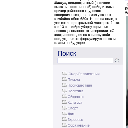
Матус,
неоднократный (а точнее
сказать – постоянный) победитель и
р
призер районного трудового
а
соперничества, принимал у своего
комбайна «Дон-680». Но не на поле, а
уже возле центральной мастерской, так
как 13 сентября уборку кормовых
лесновцы полностью завершили. «С
завтрашнего дня на вспашку зяби
поеду», – четко формулирует он свои
планы на будущее.
Поиск
Юмор/Развлечения
Письма
Происшествия
Политика
Общество
Культура
Спорт
Дом
Здоровье
Образование