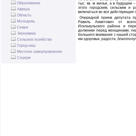
Образование
тыс. кв. м жилья, а в будущем –
этого городским, сельским и 
Афиша
включаться во все действующие 
Область
Очередной прием депутата пр
Молодежь
Равиль Ахметович от всег
Исилькульского района и пе
Семья
должники перед женщинами, пер
Экономика
большего внимания с нашей стор
им здоровья, радости, благополу
Сельское хозяйство
Город наш
Местное самоуправление
Социум