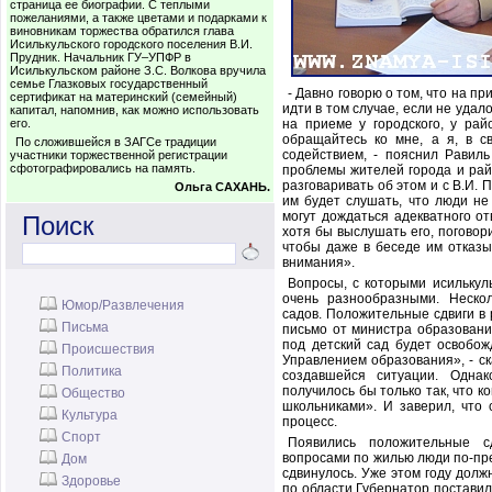
страница ее биографии. С теплыми
пожеланиями, а также цветами и подарками к
виновникам торжества обратился глава
Исилькульского городского поселения В.И.
Прудник. Начальник ГУ–УПФР в
Исилькульском районе З.С. Волкова вручила
семье Глазковых государственный
- Давно говорю о том, что на п
сертификат на материнский (семейный)
идти в том случае, если не уда
капитал, напомнив, как можно использовать
его.
на приеме у городского, у рай
обращайтесь ко мне, а я, в с
По сложившейся в ЗАГСе традиции
содействием, - пояснил Равиль
участники торжественной регистрации
сфотографировались на память.
проблемы жителей города и рай
разговаривать об этом и с В.И. 
Ольга САХАНЬ.
им будет слушать, что люди не 
могут дождаться адекватного от
Поиск
хотя бы выслушать его, поговор
чтобы даже в беседе им отказы
внимания».
Вопросы, с которыми исилькул
очень разнообразными. Неско
Юмор/Развлечения
садов. Положительные сдвиги в
Письма
письмо от министра образовани
под детский сад будет освобо
Происшествия
Управлением образования», - ска
Политика
создавшейся ситуации. Одна
получилось бы только так, что к
Общество
школьниками». И заверил, что 
Культура
процесс.
Спорт
Появились положительные с
вопросами по жилью люди по-пре
Дом
сдвинулось. Уже этом году должн
Здоровье
по области Губернатор поставил 