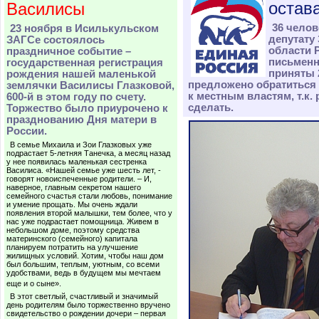
остав
Василисы
36 челов
23 ноября в Исилькульском
депутату
ЗАГСе состоялось
области 
праздничное событие –
письменн
государственная регистрация
приняты 2
рождения нашей маленькой
предложено обратиться
землячки Василисы Глазковой,
к местным властям, т.к.
600-й в этом году по счету.
сделать.
Торжество было приурочено к
празднованию Дня матери в
России.
В семье Михаила и Зои Глазковых уже
подрастает 5-летняя Танечка, а месяц назад
у нее появилась маленькая сестренка
Василиса. «Нашей семье уже шесть лет, -
говорят новоиспеченные родители. – И,
наверное, главным секретом нашего
семейного счастья стали любовь, понимание
и умение прощать. Мы очень ждали
появления второй малышки, тем более, что у
нас уже подрастает помощница. Живем в
небольшом доме, поэтому средства
материнского (семейного) капитала
планируем потратить на улучшение
жилищных условий. Хотим, чтобы наш дом
был большим, теплым, уютным, со всеми
удобствами, ведь в будущем мы мечтаем
еще и о сыне».
В этот светлый, счастливый и значимый
день родителям было торжественно вручено
свидетельство о рождении дочери – первая