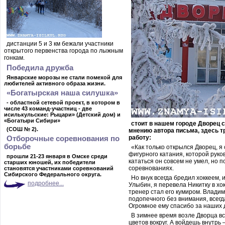
дистанции 5 и 3 км бежали участники
открытого первенства города по лыжным
гонкам.
Победила дружба
Январские морозы не стали помехой для
любителей активного образа жизни.
«Богатырская наша силушка»
- областной сетевой проект, в котором в
числе 43 команд-участниц - две
исилькульские: Рыцари» (Детский дом) и
«Богатыри Сибири»
стоит в нашем городе Дворец с
(СОШ № 2).
мнению автора письма, здесь 
работу:
Отборочные соревнования по
борьбе
«Как только открылся Дворец, я 
фигурного катания, которой руков
прошли 21-23 января в Омске среди
кататься он совсем не умел, но 
старших
юношей, их победители
соревнованиях.
становятся участниками соревнований
Сибирского Федерального округа.
Но внук всегда бредил хоккеем, 
подробнее...
Улыбин, я перевела Никитку в хо
тренер стал его кумиром. Владим
подопечного без внимания, всегда
Огромное ему спасибо за наших 
В зимнее время возле Дворца в
цветов вокруг. А войдешь внутрь –