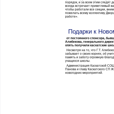
порядок, и за всем этим следят д
всегда встречает приветливый ва
чтобы работали все секции, вним
пожелать всему коллективу Дворц
работе».
Подарки к Ново
от постоянного спонсора, бывш
Алибекова, генерального директ
опять получили каскатские шко
Несмотря на то, что Г.Т. Алибек
забывает о своих корнях, об учит
память и заботу огромную благо
учащихся школы.
Администрация Каскатской СОШ
Панова и главу Каскатского СП Ж
новогодних мероприятий.