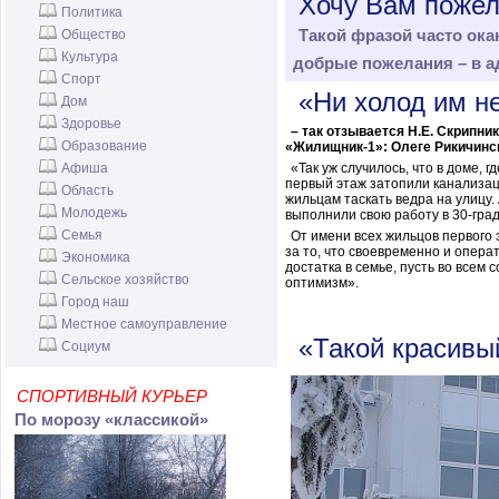
Хочу Вам поже
Политика
Общество
Такой фразой часто ока
Культура
добрые пожелания –
в а
Спорт
«Ни холод им не
Дом
Здоровье
– так отзывается Н.Е. Скрипн
Образование
«Жилищник-1»: Олеге Рикичинс
Афиша
«Так уж случилось, что в доме, 
первый этаж затопили канализац
Область
жильцам таскать ведра на улицу.
Молодежь
выполнили свою работу в 30-град
Семья
От имени всех жильцов первого 
за то, что своевременно и опер
Экономика
достатка в семье, пусть во всем 
Сельское хозяйство
оптимизм».
Город наш
Местное самоуправление
«Такой красивы
Социум
СПОРТИВНЫЙ КУРЬЕР
По морозу «классикой»