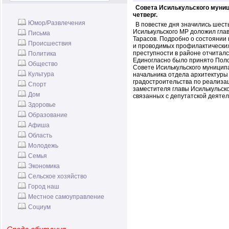
Совета Исилькульского муниц
четверг.
Юмор/Развлечения
В повестке дня значились шест
Исилькульского МР доложил гла
Письма
Тарасов. Подробно о состоянии 
Происшествия
и проводимых профилактически
преступности в районе отчиталс
Политика
Единогласно было принято Пол
Общество
Совете Исилькульского муницип
Культура
начальника отдела архитектуры 
градостроительства по реализа
Спорт
заместителя главы Исилькульск
Дом
связанных с депутатской деятел
Здоровье
Образование
Афиша
Область
Молодежь
Семья
Экономика
Сельское хозяйство
Город наш
Местное самоуправление
Социум