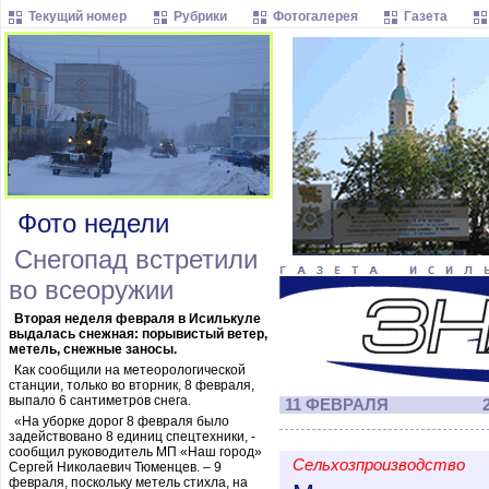
Текущий номер
Рубрики
Фотогалерея
Газета
Фото недели
Снегопад встретили
во всеоружии
Вторая неделя февраля в Исилькуле
выдалась снежная: порывистый ветер,
метель, снежные заносы.
Как сообщили на метеорологической
станции, только во вторник, 8 февраля,
выпало 6 сантиметров снега.
11 ФЕВРАЛЯ
2
«На уборке дорог 8 февраля было
задействовано 8 единиц спецтехники, -
сообщил руководитель МП «Наш город»
Сельхозпроизводство
Сергей Николаевич Тюменцев. – 9
февраля, поскольку метель стихла, на