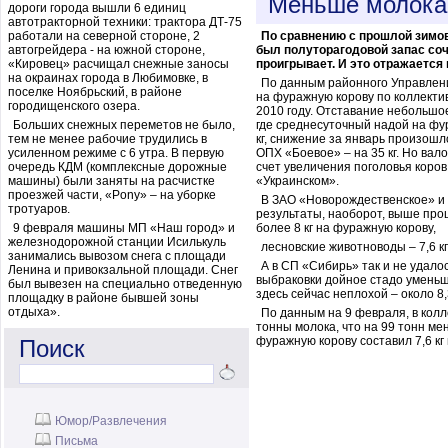
Меньше молока
дороги города вышли 6 единиц
автотракторной техники: трактора ДТ-75
работали на северной стороне, 2
По сравнению с прошлой зимов
автогрейдера - на южной стороне,
был полуторагодовой запас со
«Кировец» расчищал снежные заносы
проигрывает. И это отражается
на окраинах города в Любимовке, в
По данным районного Управлени
поселке Ноябрьский, в районе
на фуражную корову по коллектив
городищенского озера.
2010 году. Отставание небольшо
Больших снежных переметов не было,
где среднесуточный надой на фу
тем не менее рабочие трудились в
кг, снижение за январь произошло
усиленном режиме с 6 утра. В первую
ОПХ «Боевое» – на 35 кг. Но вал
очередь КДМ (комплексные дорожные
счет увеличения поголовья коров:
машины) были заняты на расчистке
«Украинском».
проезжей части, «Pony» – на уборке
В ЗАО «Новорождественское» и 
тротуаров.
результаты, наоборот, выше про
9 февраля машины МП «Наш город» и
более 8 кг на фуражную корову,
железнодорожной станции Исилькуль
лесновские животноводы – 7,6 кг
занимались вывозом снега с площади
А в СП «Сибирь» так и не удало
Ленина и привокзальной площади. Снег
выбраковки дойное стадо уменьш
был вывезен на специально отведенную
здесь сейчас неплохой – около 8,3
площадку в районе бывшей зоны
отдыха».
По данным на 9 февраля, в кол
тонны молока, что на 99 тонн м
фуражную корову составил 7,6 кг п
Поиск
Юмор/Развлечения
Письма