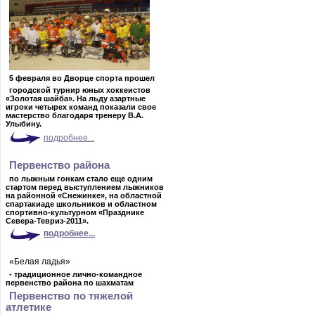
5 февраля во Дворце спорта прошел
городской турнир юных хоккеистов
«Золотая шайба». На льду азартные
игроки четырех команд показали свое
мастерство благодаря тренеру В.А.
Улыбину.
подробнее...
Первенство района
по лыжным гонкам стало еще одним
стартом перед выступлением лыжников
на районной
«Снежинке», на областной
спартакиаде школьников и областном
спортивно-культурном «Празднике
Севера-Тевриз-2011».
подробнее...
«Белая ладья»
- традиционное лично-командное
первенство района по шахматам
Первенство
по тяжелой
атлетике