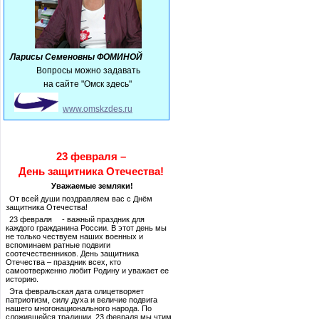
Ларисы Семеновны ФОМИНОЙ
Вопросы можно задавать
на сайте "Омск здесь"
www.omskzdes.ru
23 февраля –
День защитника Отечества!
Уважаемые земляки!
От всей души поздравляем вас с Днём
защитника Отечества!
23 февраля - важный праздник для
каждого гражданина России. В этот день мы
не только чествуем наших военных и
вспоминаем ратные подвиги
соотечественников. День защитника
Отечества – праздник всех, кто
самоотверженно любит Родину и уважает ее
историю.
Эта февральская дата олицетворяет
патриотизм, силу духа и величие подвига
нашего многонационального народа. По
сложившейся традиции, 23 февраля мы чтим