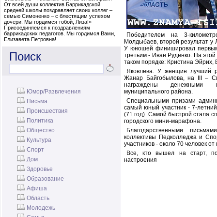
От всей души коллектив Баррикадской
средней школы поздравляет своих коллег –
семью Симоненко – с блестящим успехом
дочери. Мы гордимся тобой, Лиза!»
Присоединяемся к поздравлениям
баррикадских педагогов. Мы гордимся Вами,
Победителем на 3-километ
Елизавета Петровна!
Молдыбаев, второй результат у 
У юношей финишировал первым 
Поиск
третьим - Иван Руденко. На это
таком порядке: Кристина Эйрих,
Яковлева. У женщин лучший р
Жанар Байгобылова, на III – 
награждены денежными пр
Юмор/Развлечения
муниципального района.
Специальными призами админи
Письма
самый юный участник - 7-летний
Происшествия
(71 год). Самой быстрой стала 
Политика
городского мини-марафона.
Общество
Благодарственными письма
коллективы Педколледжа и Спо
Культура
участников - около 70 человек от 
Спорт
Все, кто вышел на старт, п
Дом
настроения
Здоровье
Образование
Афиша
Область
Молодежь