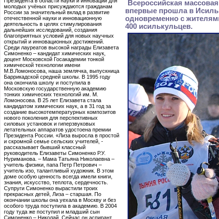
Президента в области науки и инноваций для
Всероссийская массовая
молодых учёных присуждаются гражданам
впервые прошла в Исильк
России за значительный вклад в развитие
одновременно с жителям
отечественной науки и инновационную
деятельность в целях стимулирования
400 исилькульцев.
дальнейших исследований, создания
благоприятных условий для новых научных
открытий и инновационных достижений.
Среди лауреатов высокой награды Елизавета
Симоненко – кандидат химических наук,
доцент Московской Госакадемии тонкой
химической технологии имени
М.В.Ломоносова, наша землячка, выпускница
Баррикадской средней школы. В 1995 году
она окончила школу и поступила в
Московскую государственную академию
тонких химических технологий им. М.
Ломоносова. В 25 лет Елизавета стала
кандидатом химических наук, а в 31 год за
создание высокотемпературных композитов
нового поколения для перспективных
силовых установок и гиперзвуковых
летательных аппаратов удостоена премии
Президента России. «Лиза выросла в простой
и скромной семье сельских учителей, -
рассказывает бывший классный
руководитель Елизаветы Симоненко Р.У.
Нуриманова. – Мама Татьяна Николаевна –
учитель физики, папа Петр Петрович –
учитель изо, талантливый художник. В этом
доме особую ценность всегда имели книги,
знания, искусство, теплота, сердечность.
Супруги Симоненко вырастили троих
прекрасных детей, Лиза – старшая. По
окончании школы она уехала в Москву и без
особого труда поступила в академию. В 2004
году туда же поступил и младший сын
Симоненко – Николай. Сейчас он аспирант.