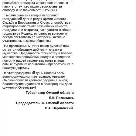
российского солдата и склоняем головы в
память о тех, кто отдал свою жизнь за
свободу и независимость Отчизны.
Тысячи омичей сегодня исполняют
гражданский долг в рядах армии и флота.
Служба в Вооруженных Силах способствует
формированию таких важнейших качеств
гражданина и патриота, как чувство любви и
гордости за Родину, готовность во всем и
всегда отстаивать ее интересы, активно
участвовать в жизни общества.
На протяжении многих веков русский воин
остается образцом доблести, отваги и
мужества. Преданность Отечеству и боевое
мастерство российских солдат и офицеров
помогли нашей стране выстоять в годы
самых суровых испытаний и превратили ее в
великую державу.
В этот праздничный день желаем всем
военнослужащим и ветеранам, жителям
Омской области крепкого здоровья, мира,
благополучия и успехов в благородном деле
служения Отечеству!
Губернатор Омской области
Л.К. Полежаев.
Председатель ЗС Омской области
В.А. Варнавский
.