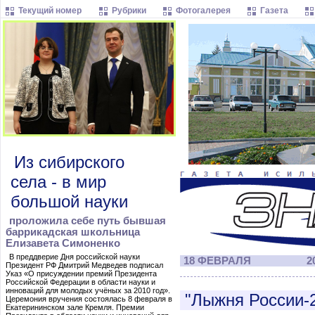
Текущий номер
Рубрики
Фотогалерея
Газета
Из сибирского
села - в мир
большой науки
проложила себе путь бывшая
баррикадская школьница
Елизавета Симоненко
В преддверие Дня российской науки
18 ФЕВРАЛЯ
20
Президент РФ Дмитрий Медведев подписал
Указ «О присуждении премий Президента
Российской Федерации в области науки и
инноваций для молодых учёных за 2010 год».
"Лыжня России-
Церемония вручения состоялась 8 февраля в
Екатерининском зале Кремля. Премии