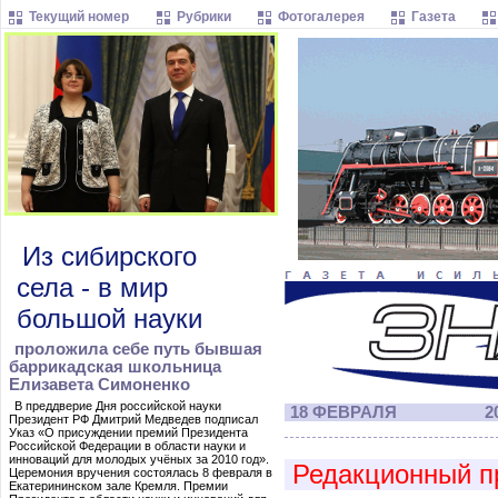
Текущий номер
Рубрики
Фотогалерея
Газета
Из сибирского
села - в мир
большой науки
проложила себе путь бывшая
баррикадская школьница
Елизавета Симоненко
В преддверие Дня российской науки
18 ФЕВРАЛЯ
20
Президент РФ Дмитрий Медведев подписал
Указ «О присуждении премий Президента
Российской Федерации в области науки и
инноваций для молодых учёных за 2010 год».
Редакционный п
Церемония вручения состоялась 8 февраля в
Екатерининском зале Кремля. Премии