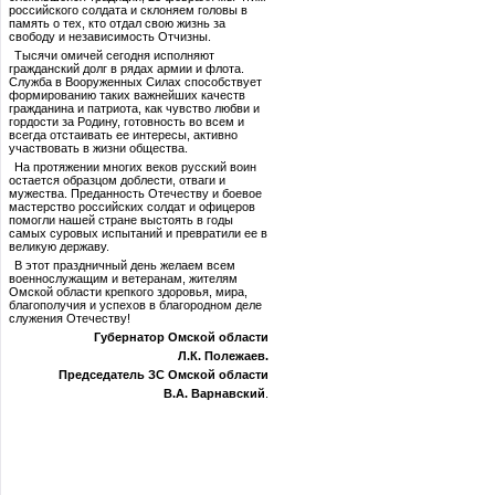
российского солдата и склоняем головы в
память о тех, кто отдал свою жизнь за
свободу и независимость Отчизны.
Тысячи омичей сегодня исполняют
гражданский долг в рядах армии и флота.
Служба в Вооруженных Силах способствует
формированию таких важнейших качеств
гражданина и патриота, как чувство любви и
гордости за Родину, готовность во всем и
всегда отстаивать ее интересы, активно
участвовать в жизни общества.
На протяжении многих веков русский воин
остается образцом доблести, отваги и
мужества. Преданность Отечеству и боевое
мастерство российских солдат и офицеров
помогли нашей стране выстоять в годы
самых суровых испытаний и превратили ее в
великую державу.
В этот праздничный день желаем всем
военнослужащим и ветеранам, жителям
Омской области крепкого здоровья, мира,
благополучия и успехов в благородном деле
служения Отечеству!
Губернатор Омской области
Л.К. Полежаев.
Председатель ЗС Омской области
В.А. Варнавский
.