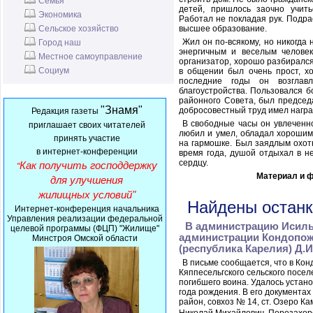
Семья
детей, пришлось заочно учить
Экономика
Работал не покладая рук. Подра
Сельское хозяйство
высшее образование.
Жил он по-всякому, но никогда 
Город наш
энергичным и веселым челове
Местное самоуправление
организатор, хорошо разбирался
Социум
в общении был очень прост, хо
последние годы он возглав
благоустройства. Пользовался 
районного Совета, был председ
"Знамя"
добросовестный труд имел награ
Редакция газеты
В свободные часы он увлеченн
приглашает своих читателей
любил и умел, обладал хорошим
принять
участие
на гармошке. Был заядлым охот
в интернет-конференции
время года, душой отдыхал в 
сердцу.
Как получить господдержку
"
Материал и ф
для улучшения
жилищных условий"
Найдены останк
Интернет-конференция начальника
Управления реализации федеральной
В администрацию Исильк
целевой программы (ФЦП) "Жилище"
администрации Кондопож
Минстроя Омской области
(республика Карелия) Д.И
В письме сообщается, что в Ко
Кяппесельгского сельского посе
погибшего воина. Удалось устано
года рождения. В его документах
район, совхоз № 14, ст. Озеро К