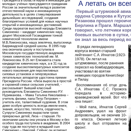
Президента в области науки и инноваций для
А летать он вс
молодых учёных присуждаются гражданам
России за значительный вклад в развитие
отечественной науки и инновационную
Первый штурмовой авиа
деятельность в целях стимулирования
ордена Суворова и Кутуз
дальнейших исследований, создания
Рязанова прошел героиче
благоприятных условий для новых научных
открытий и инновационных достижений.
Берлина и Праги. Маршал
Среди лауреатов высокой награды Елизавета
говорил, что летчики кор
Симоненко – кандидат химических наук,
боевых вылетов в сутки
доцент Московской Госакадемии тонкой
химической технологии имени
он знал за весь период в
М.В.Ломоносова, наша землячка, выпускница
Баррикадской средней школы. В 1995 году
В рядах легендарного
она окончила школу и поступила в
корпуса воевал старший
Московскую государственную академию
лейтенант С.А. Игнатов (1923-
тонких химических технологий им. М.
1978). Он летал на
Ломоносова. В 25 лет Елизавета стала
штурмовиках, после ранения
кандидатом химических наук, а в 31 год за
создание высокотемпературных композитов
пересел на бомбардировщик,
нового поколения для перспективных
участвовал во взятии
силовых установок и гиперзвуковых
немецких городов Кенигсберг
летательных аппаратов удостоена премии
и Пилау.
Президента России. «Лиза выросла в простой
и скромной семье сельских учителей, -
Воспоминания об отце дочь
рассказывает бывший классный
С.А. Игнатова С.С. Прожога
руководитель Елизаветы Симоненко Р.У.
передала в историко-
Нуриманова. – Мама Татьяна Николаевна –
краеведческий музей. Вот что
учитель физики, папа Петр Петрович –
она пишет:
учитель изо, талантливый художник. В этом
доме особую ценность всегда имели книги,
- Мой папа, Игнатов Сергей
знания, искусство, теплота, сердечность.
Андреевич, ушел на фронт
Супруги Симоненко вырастили троих
добровольцем, не окончив 10-
прекрасных детей, Лиза – старшая. По
го класса. Окончил летную
окончании школы она уехала в Москву и без
особого труда поступила в академию. В 2004
школу и был отправлен на
году туда же поступил и младший сын
фронт.
Симоненко – Николай. Сейчас он аспирант.