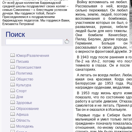
Войну вспоминать не любил.
От всей души коллектив Баррикадской
Рассказывая о ней, всегда
средней школы поздравляет своих коллег –
семью Симоненко – с блестящим успехом
сильно переживал. Он любил
дочери. Мы гордимся тобой, Лиза!»
жизнь, землю, людей, поэтому
Присоединяемся к поздравлениям
воспоминания о бомбежках,
баррикадских педагогов. Мы гордимся Вами,
участником которых он был, о
Елизавета Петровна!
развалинах, руинах, гибели
людей были для него тяжелы.
Поиск
Они бомбили Кенигсберг,
Пилау, Берлин, другие города
Германии. Больше он
рассказывал о своих друзьях,
о верности фронтовой дружбе. Э
Юмор/Развлечения
В 1943 году после ранения в г
Пе-2 на Ил-2, потому что пос
Письма
темнело в глазах. Он и после
Происшествия
санаториях.
Политика
А летать он всегда любил. Люби
Общество
какая она красивая. Когда ок
Белоруссии до 1953 года. Ро
Культура
награжден орденами, медалями.
Спорт
В 1953 году жизнь круто изм
Дом
показало, что по состоянию зд
работу в штабе дивизии. Отказ
Здоровье
самолетов и не летать. Принял 
Образование
Так он и оказался в Исилькуле.
Афиша
Первые годы в Сибири были
мальчишкой и умел только летат
Область
гражданке» поначалу показалась
Молодежь
отношения, по-иному складыва
строить дом. Не было гражданск