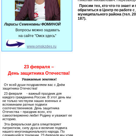
Николай Михайлович. Перезахоро
Просим тех, кто что-то знает и
обратиться в Центр по работе 
муниципального района (тел. 20
187).
Ларисы Семеновны ФОМИНОЙ
Вопросы можно задавать
на сайте "Омск здесь"
www.omskzdes.ru
23 февраля –
День защитника Отечества!
Уважаемые земляки!
От всей души поздравляем вас с Днём
защитника Отечества!
23 февраля - важный праздник для
каждого гражданина России. В этот день мы
не только чествуем наших военных и
вспоминаем ратные подвиги
соотечественников. День защитника
Отечества – праздник всех, кто
самоотверженно любит Родину и уважает ее
историю.
Эта февральская дата олицетворяет
патриотизм, силу духа и величие подвига
нашего многонационального народа. По
сложившейся традиции, 23 февраля мы чтим