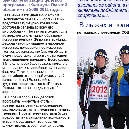
рамках реализации целевой
программы «Культура Омской
школьников района, в 
области» на 2009-2011 годы.
выявлены победители 
спартакиады.
В течение пяти дней в областном
Экспоцентре свыше 200 организаций
В лыжах и пол
представят культурно-этническое
достояние региона во всем его
многообразии. Посетители экспозиции
нет равных спортсменам СО
познакомятся с лучшими образцами
искусства региона. Живопись, графика,
декоративно-прикладное и народное
искусство, декорационное искусство
театра, фотоискусство Омской области
будут представлены зрителю на одной
экспозиционной площадке. Всего свыше
3,5 тыс. человек будет задействовано в
мероприятиях крупнейшего культурного
форума. Также одновременно с
масштабной отраслевой экспозицией
начнет работу I Всероссийская
художественная выставка «Пастель
России», которая продлится до 11
апреля.
В числе мероприятий деловой
программы – «круглые столы»,
презентации, семинары-совещания,
мастер-классы, мультимедийные лекции,
тренинги. Посетителям выставки будет
предоставлена уникальная возможность
встречи с ведущими творческими
коллективами, известными актерами,