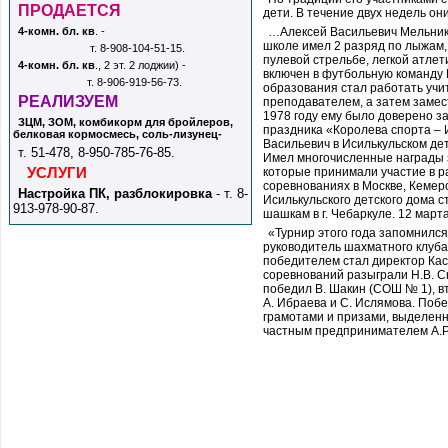
ПРОДАЕТСЯ
дети. В течение двух недель он
4-комн. бл. кв
. -
…Алексей Васильевич Мельнико
школе имел 2 разряд по лыжам,
т. 8-908-104-51-15.
пулевой стрельбе, легкой атлет
4-комн. бл. кв
., 2 эт. 2 лоджии) -
включен в футбольную команду 
т. 8-906-919-56-73.
образования стал работать уч
РЕАЛИЗУЕМ
преподавателем, а затем замес
1978 году ему было доверено за
ЗЦМ, ЗОМ, комбикорм для бройлеров,
праздника «Королева спорта – 
белковая кормосмесь, соль-лизунец
-
Васильевич в Исилькульском де
т. 51-478, 8-950-785-76-85.
Имел многочисленные награды з
УСЛУГИ
которые принимали участие в р
соревнованиях в Москве, Кемеро
Настройка ПК, разблокировка
-
т. 8-
Исилькульского детского дома 
913-978-90-87.
шашкам в г. Чебаркуле. 12 март
«Турнир этого года запомнился
руководитель шахматного клуба 
победителем стал директор Кас
соревнований разыграли Н.В. Ск
победил В. Шакин (СОШ № 1), в
А. Ибраева и С. Ислямова. Поб
грамотами и призами, выделен
частным предпринимателем А.Р