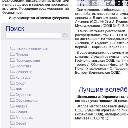
режиссерами, писателями, музыкантами
и многое другое в творческой программе
выставки. Посещение всех мероприятий
Они чемпионы в общекомандно
бесплатное.
стрельба, лыжные гонки и гимнас
лицеисты. В личном первенстве 
Информпортал «Омская губерния».
Лисицин (СОШ № 2) и И. Руденко
Мухамеджанова (СОШ № 2), В. К
Поиск
В лыжных гонках участвовали 
распределились так: I – СОШ № 2
на дистанции 5 км свободным х
Лисицин, И. Руденко, В. Селезн
первой С. Коркина (Лесная СОШ)
Юмор/Развлечения
В соревнованиях по лыжным го
Письма
команды. Лучший результат пока
Происшествия
Гофнунгстальская ООШ, на III –
тройке Л. Обрядова (Николай-По
Политика
Поль). У мальчиков – С. Тарасе
Общество
Волков (Водянинская ООШ).
Культура
Спорт
Лучшие волейбо
Дом
Здоровье
Школьницы из Украинки стали
Образование
которых участвовали 10 кома
Афиша
Второе место завоевали девуш
СОШ. Лучшими игроками по лини
Область
(Укранская СОШ), нападающий –
Молодежь
Матиева (СОШ № 1).
Семья