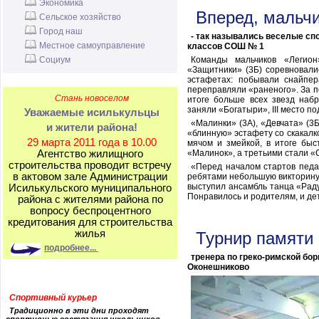
Экономика
Вперед, мальчи
Сельское хозяйство
Город наш
- так назывались веселые сп
Местное самоуправление
классов СОШ № 1
Социум
Команды мальчиков «Легион
«Защитники» (3Б) соревновалис
эстафетах: побывали снайпер
переправляли «раненого». За п
Стань новоселом
итоге больше всех звезд наб
заняли «Богатыри», III место 
Уважаемые исилькульцы
«Малинки» (3А), «Девчата» (3Б
и жители района!
«блинную» эстафету со скакалко
29 марта 2011 года в 10.00
мячом и змейкой, в итоге быс
Агентство жилищного
«Малинок», а третьими стали «
строительства проводит встречу
«Перед началом стартов педаг
в актовом зале Администрации
ребятами небольшую викторину, 
выступил ансамбль танца «Раду
Исилькульского муниципального
Понравилось и родителям, и де
района с жителями района по
вопросу беспроцентного
кредитования для строительства
жилья
Турнир памяти 
подробнее...
тренера по греко-римской борь
Оконешниково
Спортивный курьер
Традиционно в эти дни проходят