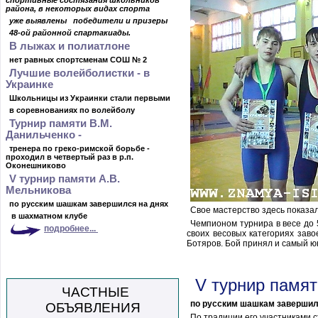
спортивные состязания школьников
района, в некоторых видах спорта
уже выявлены победители и призеры
48-ой районной спартакиады.
В лыжах и полиатлоне
нет равных спортсменам СОШ № 2
Лучшие волейболистки - в
Украинке
Школьницы из Украинки стали первыми
в соревнованиях по волейболу
Турнир памяти В.М.
Данильченко -
тренера по греко-римской борьбе -
проходил в четвертый раз в р.п.
Оконешниково
V турнир памяти А.В.
Мельникова
по русским шашкам завершился на днях
Свое мастерство здесь показал
в шахматном клубе
Чемпионом турнира в весе до 
подробнее...
своих весовых категориях заво
Ботяров. Бой принял и самый ю
V турнир памят
ЧАСТНЫЕ
по русским шашкам завершил
ОБЪЯВЛЕНИЯ
По традиции его участниками 