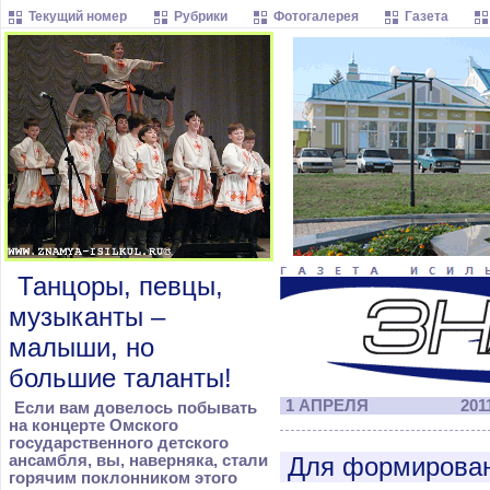
Текущий номер
Рубрики
Фотогалерея
Газета
Танцоры, певцы,
музыканты –
малыши, но
большие таланты!
1 АПРЕЛЯ
2011
Если вам довелось побывать
на концерте Омского
государственного детского
ансамбля, вы, наверняка, стали
Для формирован
горячим поклонником этого