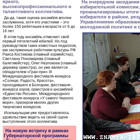
яркого,
На очередном заседании
высокопрофессионального и
избирательной комиссии,
талантливого коллектива.
проанализированы итоги
избирателя в районе, ре
Да-да, такая оценка ансамбля вполне
Управлениями образовани
заслуженна, хотя его участники – это
более 150 ребятишек в возрасте от 6 до
молодежной политике и 
16 лет.
В этом году ансамбль отмечает свой
первый пятилетний юбилей. Но под
руководством таких известных педагогов,
как заслуженные работники культуры РФ
Раиса Костикова (главный хормейстер),
Светлана Пономарева (главный
балетмейстер), Олег Неупокоев (главный
дирижер оркестра), он уже является
обладателем «Гран-при» IХ
Международного фестиваля-конкурса
«Солнце, Радость, Красота»,
проходившего в Болгарии, фестиваля-
конкурса хоров, оркестров и ансамблей
«Единство России», Международного
фестиваля-конкурса «У самого Черного
моря», призером многих других
творческих конкурсов.
Исилькульцам уже предоставлялось
удовольствие видеть на своей сцене
выступление этого коллектива.
На новую встречу в рамках
Губернаторской программы