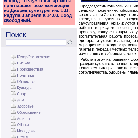
«Город - селу» юные артисты
приглашают всех желающих
Председатель комиссии А.П. Ив
во Дворец культуры им. В.В.
сельских поселениях сформи
советы, а при Совете депутатов
Радула 3 апреля в 14.00. Вход
Ежегодно в учебных заведен
свободный.
самоуправления, организуются 
работы и рисунки, посвящен
процессу, конкурсы открытых 
Поиск
воспитательная работа провод
где организуются выставки, р
мероприятия находят отражение
газеты и передач местных теле
изменениях в выборном законода
Юмор/Развлечения
Работа в этом направлении фор
Письма
гражданскую ответственность пе
Решением ТИК признано целесо
Происшествия
сотрудничества, одобрены планы
Политика
Общество
Культура
Спорт
Дом
Здоровье
Образование
Афиша
Область
Молодежь
Семья