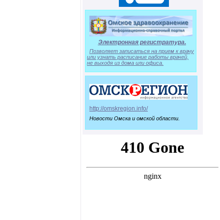
Электронная регистратура.
Позволяет записаться на прием к врачу
или узнать расписание работы врачей,
не выходя из дома или офиса.
http://omskregion.info/
Новости Омска и омской области.