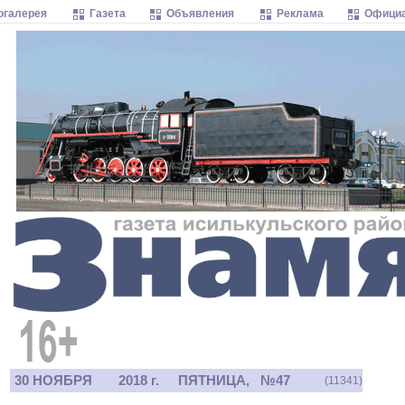
огалерея
Газета
Объявления
Реклама
Официа
30 НОЯБРЯ
2018 г.
ПЯТНИЦА, №47
(11341)