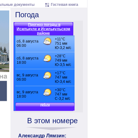
льные документы
Гостевая книга
Погода
Прогноз погоды в
Исилькуле и Исилькульском
районе
В этом номере
Александр Лямзин: