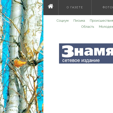
О ГАЗЕТЕ
ФОТО
Социум
Письма
Происшествия
Область
Молоде