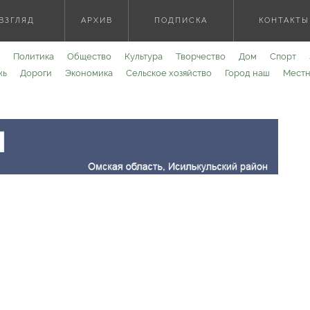
ВЗГЛЯД
АРХИВ
ПОДПИСКА
КОНТАКТЫ
Политика
Общество
Культура
Творчество
Дом
Спорт
жь
Дороги
Экономика
Сельское хозяйство
Город наш
Местн