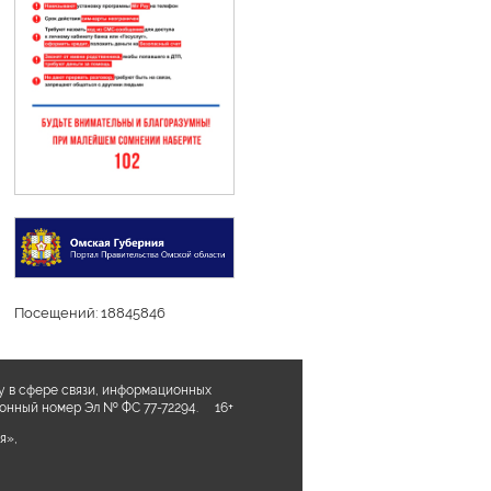
Посещений: 18845846
у в сфере связи, информационных
ционный номер Эл № ФС 77-72294. 16+
я»,