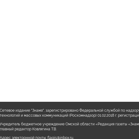
Сетевое издание "Знамя", зарегистрировано Федеральной службой по надзор
технологий и массовых коммуникаций (Роскомнадзор) 01.02.2018 г. регистра
Учредитель бюджетное учреждение Омской области «Редакция газеты «Знам
главный редактор Ковлягина Т.В.
Адрес электронной почты:
flagis@inbox.ru
,