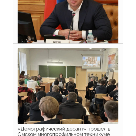
В Омской области по решению
Губернатора Виталия Хоценко усилена
подготовка к летней оздоровительной
кампании для детей
4,8 млн рублей направят на подготовку стационарных
лагерей.
29 мая 2026 г.
просмотров: 109
«Демографический десант» прошел в
Омском многопрофильном техникуме