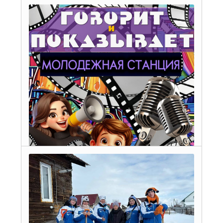
Набор в резервный волонтерский
корпус Международного фестиваля
молодежи открыт
2 апреля 2026 г.
просмотров: 185
Исилькульская «Молодежная станция» в
третий раз завоевала грант Фонда
Тимченко
Новый проект Исилькульской местной общественной