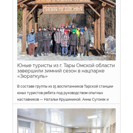
Виталием Хоценко, призвана наладить прямой диалог с
молодёжью по вопросам создания семьи, рождения
детей и сохранения традиционных ценностей.
16 апреля 2026 г.
просмотров: 157
Юные туристы из г. Тары Омской области
завершили зимний сезон в нацпарке
«Зюраткуль»
В составе группы из 15 воспитанников Тарской станции
юных туристов ребята под руководством опытных
наставников — Натальи Крушининой, Анны Сугоняк и
Рината Ахметова — совершили заключительный зимний
выезд в национальный парк «Зюраткуль». Для юных
путешественников это стало не просто походом, а
настоящим открытием: они узнали, что с башкирского
«Зюраткуль» переводится как «Сердце-озеро», и теперь