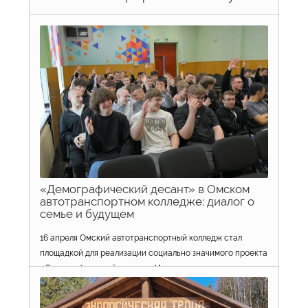
В Омском многопрофильном техникуме состоялся
выездной семинар межведомственной рабочей группы
«Демографический десант», который прошёл в рамках
национального проекта «Семья». В мероприятии приняли
участие студенты старше 16 лет, для которых была
организована серия тематических лекций и
интерактивных занятий.
13 мая 2026 г.
просмотров: 133
«Демографический десант» в Омском
автотранспортном колледже: диалог о
семье и будущем
16 апреля Омский автотранспортный колледж стал
площадкой для реализации социально значимого проекта
«Демографический десант». Инициатива, проходящая в
рамках национального проекта «Семья» и
поддерживаемая губернатором Омской области