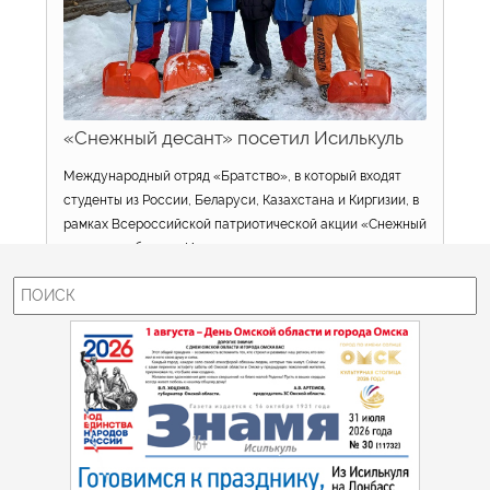
организации «Библиосфера» предусматривает открытие
медиастудии «Говорит и показывает «Молодежная
станция», где дети и подростки смогут поднимать
важные для них вопросы и обмениваться опытом.
13 марта 2026 г.
просмотров: 246
«Снежный десант» посетил Исилькуль
найдено: 159 записей страница 1 из 16
Международный отряд «Братство», в который входят
1
2
3
4
5
>
16
студенты из России, Беларуси, Казахстана и Киргизии, в
рамках Всероссийской патриотической акции «Снежный
десант» побывал в Исилькуле.
26 февраля 2026 г.
просмотров: 192