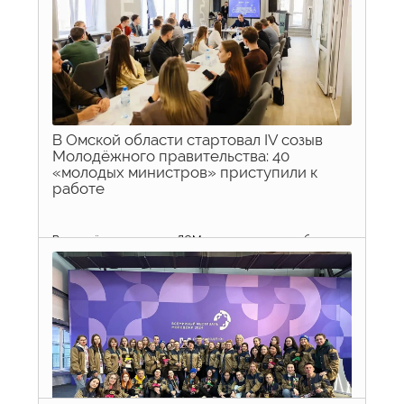
уверены — это место действительно ощущается
сердцем.
13 апреля 2026 г.
просмотров: 173
В Омской области стартовал IV созыв
Молодёжного правительства: 40
«молодых министров» приступили к
работе
В молодёжном центре «ДОМ» прошла первая рабочая
встреча нового состава Молодёжного правительства
при губернаторе Омской области. Участники IV созыва
познакомились друг с другом, представили свои проекты
и обсудили планы с ключевыми региональными
чиновниками.
8 апреля 2026 г.
просмотров: 181