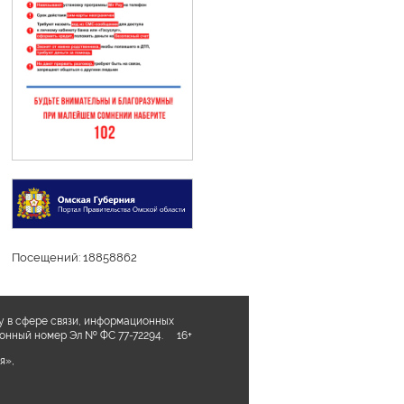
Посещений: 18858862
у в сфере связи, информационных
ционный номер Эл № ФС 77-72294. 16+
я»,