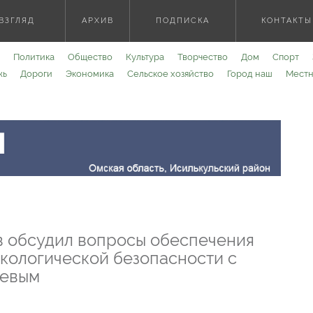
ВЗГЛЯД
АРХИВ
ПОДПИСКА
КОНТАКТЫ
Политика
Общество
Культура
Творчество
Дом
Спорт
жь
Дороги
Экономика
Сельское хозяйство
Город наш
Местн
 обсудил вопросы обеспечения
кологической безопасности с
евым