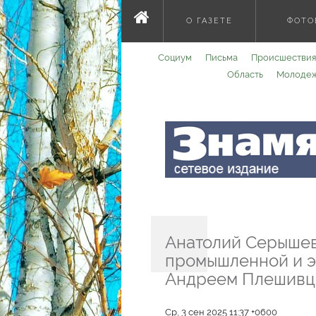
О ГАЗЕТЕ
ФОТО
Социум
Письма
Происшествия
Область
Молоде
Анатолий Серышев
промышленной и э
Андреем Плешивц
Ср, 3 сен 2025 11:37 +0600