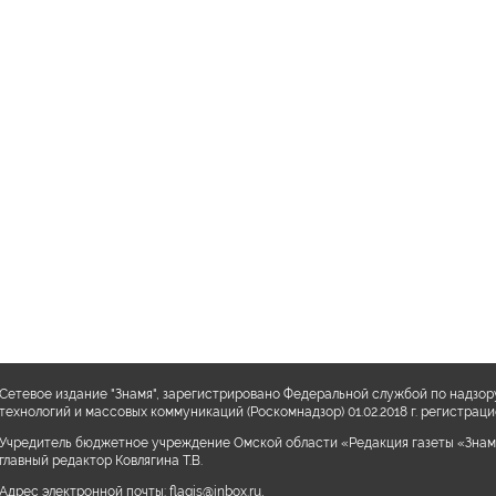
Сетевое издание "Знамя", зарегистрировано Федеральной службой по надзор
технологий и массовых коммуникаций (Роскомнадзор) 01.02.2018 г. регистра
Учредитель бюджетное учреждение Омской области «Редакция газеты «Знам
главный редактор Ковлягина Т.В.
Адрес электронной почты:
flagis@inbox.ru
,