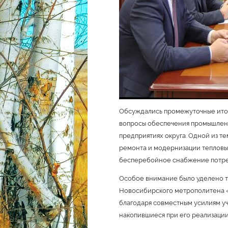
Обсуждались промежуточные итог
вопросы обеспечения промышленн
предприятиях округа. Одной из те
ремонта и модернизации тепловых
бесперебойное снабжение потре
Особое внимание было уделено те
Новосибирского метрополитена «
благодаря совместным усилиям у
накопившиеся при его реализации