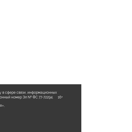
у в сфере связи, информационных
ционный номер Эл № ФС 77-72294. 16+
я»,