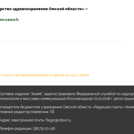
рство здравоохранения Омской области» –
om=search
 нужно авторизироваться в одной из соц. сетей
Сетевое издание "Знамя", зарегистрировано Федеральной службой по надзор
технологий и массовых коммуникаций (Роскомнадзор) 01.02.2018 г. регистра
Учредитель бюджетное учреждение Омской области «Редакция газеты «Знам
главный редактор Ковлягина Т.В.
Адрес электронной почты:
flagis@inbox.ru
,
Телефон редакции:
(38173) 20-116