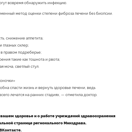
огут вовремя обнаружить инфекцию.
менный метод оценки степени фиброза печени без биопсии.
сть, снижение аппетита;
 глазных склер;
 в правом подреберье;
ения такие как тошнота и рвота;
я моча, светлый стул.
воночки»
бна спасти жизнь и вернуть здоровье печени, ведь
сего лечатся на ранних стадиях, — отметила доктор.
вашем здоровье и о работе учреждений здравоохранения
альной странице регионального Минздрава.
ВКонтакте.