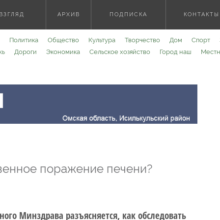
ВЗГЛЯД
АРХИВ
ПОДПИСКА
КОНТАКТЫ
Политика
Общество
Культура
Творчество
Дом
Спорт
жь
Дороги
Экономика
Сельское хозяйство
Город наш
Местн
твенное поражение печени?
ного Минздрава разъясняется, как обследовать