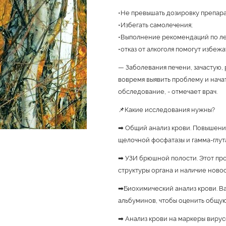
•Не превышать дозировку препара
•Избегать самолечения;
•Выполнение рекомендаций по л
•отказ от алкоголя помогут избеж
— Заболевания печени, зачастую,
вовремя выявить проблему и нач
обследование, - отмечает врач.
📌Какие исследования нужны?
➡ Общий анализ крови. Повышение
щелочной фосфатазы и гамма-глут
➡ УЗИ брюшной полости. Этот про
структуры органа и наличие ново
➡Биохимический анализ крови. Ва
альбуминов, чтобы оценить общу
➡ Анализ крови на маркеры вирусо