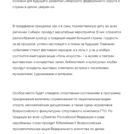
основой для будущего развития Сибирского федерального округа и
страны в целом, уверен он.
В преддверии праздника, как и в саму торжественную дату, во всех
регионах Сибири, пройдут масштабные мероприятия. В них отразятся
разнообразие культур и традиций нашей большой страны, гордость
за ее прошлое, успехи настоящего и планы на будущее. Главными
событиями станут фестивали народов, а в ночь с 3 на 4 ноября
состоится ежегодная акция «Ночь искусств» – в музеях и театрах,
выставочных и концертных залах, библиотеках и культурных клубах
пройдут концерты, выставки, спектакли, встречи с писателями,
музыкантами, художниками и актерами.
Особое место будет отведено спортивным состязаниям: в программу
празднования включены соревнования по национальным видам
спорта, неолимпийским дисциплинам, а также сдача нормативов
Всероссийского физкультурно-спортивного комплекса ГТО. По
традиции во всех субъектах Российской Федерации и ряде
зарубежных стран пройдет Юбилейная X Всероссийская
просветительская акция Федерального агентства по делам