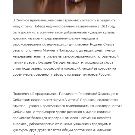
В Смутное время внешние силы стремились ослабить и разделить
нашу страну. Победа над иностранными захватчиками в 1612 году
была достигнута усилиями тысяч добровольцев – дворян, купцов,
крестьян, казаков – представителей разных народов и
вероисповеданий, объединившихся для спасения Родины. Сквозь
века, от ополчения Минина и Пожарского до наших дней, тянется
непрерывная нить патриотизма, самоотверженности, исторической
памяти и веры в будущее. Сегодня на защите государства снова
стоят люди разных профессий и конфессий, каждый из которых на
своём месте, уверенно и твёрдо отстаивает интересы России.
Полномочный представитель Президента Российской Федерации в
Сибирском федеральном округе Анатолий Серышев неоднократно
отмечал – уровень гражданского взаимопонимания и солидарности в
Сибири, где на территории десяти регионов в мире и согласии
проживают более 170 народов и этносов, неизменно остаётся
высоким. Добрососедские отношения, уважение к традициям и
культурам друг друга являются общим достоянием и надежной