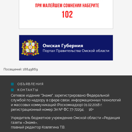
Посещений: 18849869
ОБЪЯВЛЕНИЯ
КОНТАКТЫ
Сетевое издание "Знамя", зарегистрировано Федеральной
службой по надзору в сфере связи, информационных технологий
и массовых коммуникаций (Роскомнадзор) 01.02.2018 г.
регистрационный номер Эл № ФС 77-72294. 16+
Учредитель бюджетное учреждение Омской области «Редакция
газеты «Знамя»,
главный редактор Ковлягина Т.В.