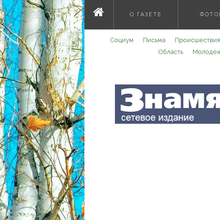
О ГАЗЕТЕ
ФОТО
Социум
Письма
Происшествия
Область
Молоде