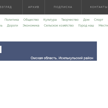
ВЗГЛЯД
АРХИВ
ПОДПИСКА
КОНТАКТЫ
Политика
Общество
Культура
Творчество
Дом
Спорт
жь
Дороги
Экономика
Сельское хозяйство
Город наш
Местн