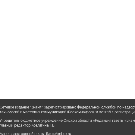
Сетевое издание "Знамя", зарегистрировано Федеральной службой по надзор
технологий и массовых коммуникаций (Роскомнадзор) 01.02.2018 г. регистра
Учредитель бюджетное учреждение Омской области «Редакция газеты «Знам
главный редактор Ковлягина Т.В.
Адрес электронной почты:
flagis@inbox.ru
,