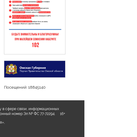
Посещений: 18845140
у в сфере связи, информационных
ционный номер Эл № ФС 77-72294. 16+
я»,