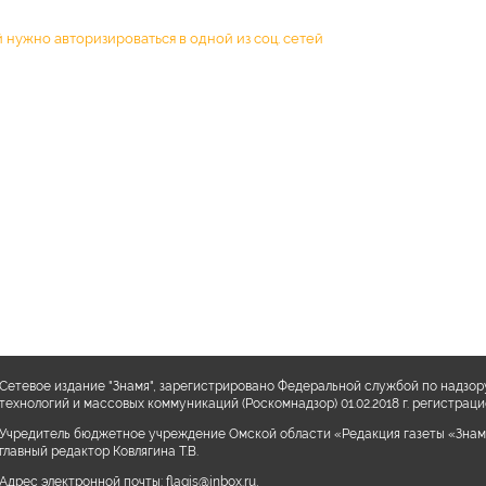
 нужно авторизироваться в одной из соц. сетей
Сетевое издание "Знамя", зарегистрировано Федеральной службой по надзор
технологий и массовых коммуникаций (Роскомнадзор) 01.02.2018 г. регистра
Учредитель бюджетное учреждение Омской области «Редакция газеты «Знам
главный редактор Ковлягина Т.В.
Адрес электронной почты:
flagis@inbox.ru
,