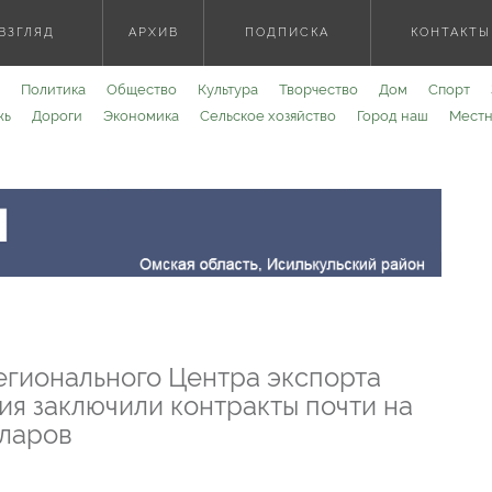
ВЗГЛЯД
АРХИВ
ПОДПИСКА
КОНТАКТЫ
Политика
Общество
Культура
Творчество
Дом
Спорт
жь
Дороги
Экономика
Сельское хозяйство
Город наш
Местн
егионального Центра экспорта
я заключили контракты почти на
ларов