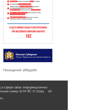
Посещений: 18859180
у в сфере связи, информационных
ционный номер Эл № ФС 77-72294. 16+
я»,