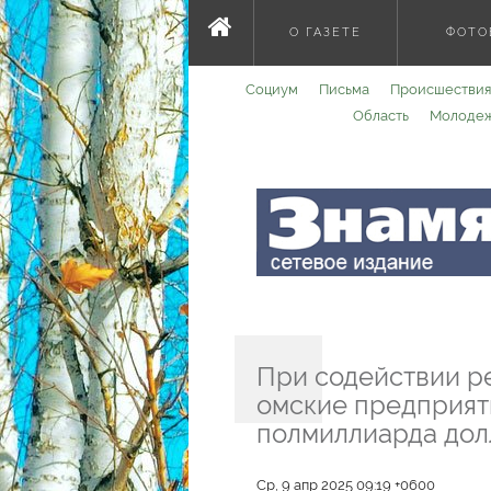
О ГАЗЕТЕ
ФОТО
Социум
Письма
Происшествия
Область
Молоде
При содействии р
омские предприяти
полмиллиарда дол
Ср, 9 апр 2025 09:19 +0600