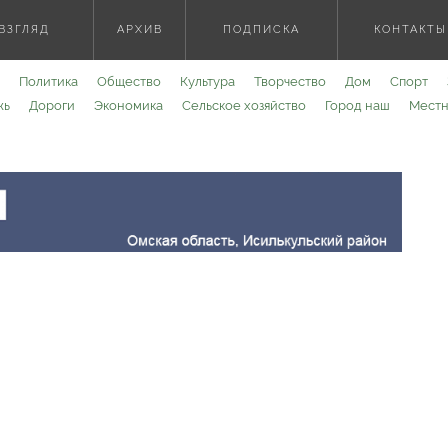
ВЗГЛЯД
АРХИВ
ПОДПИСКА
КОНТАКТЫ
Политика
Общество
Культура
Творчество
Дом
Спорт
жь
Дороги
Экономика
Сельское хозяйство
Город наш
Местн