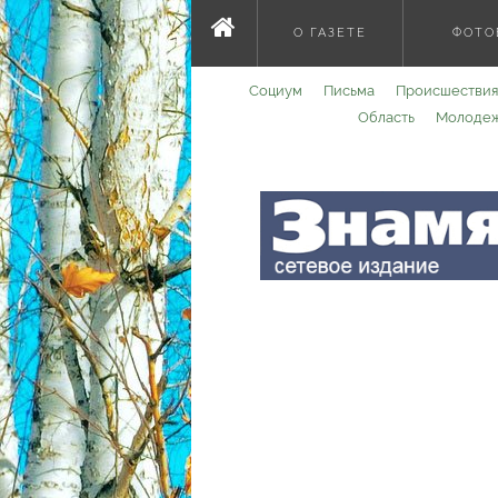
О ГАЗЕТЕ
ФОТО
Социум
Письма
Происшествия
Область
Молоде