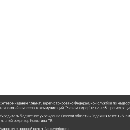
Сетевое издание "Знамя", зарегистрировано Федеральной службой по надзор
технологий и массовых коммуникаций (Роскомнадзор) 01.02.2018 г. регистра
Учредитель бюджетное учреждение Омской области «Редакция газеты «Знам
главный редактор Ковлягина Т.В.
Адрес электронной почты:
flagis@inbox.ru
,