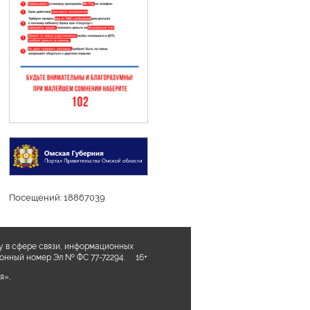
Посещений: 18867039
у в сфере связи, информационных
ционный номер Эл № ФС 77-72294. 16+
я»,