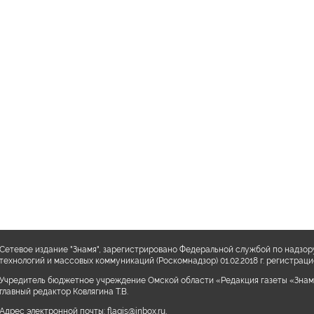
Сетевое издание "Знамя", зарегистрировано Федеральной службой по надзор
технологий и массовых коммуникаций (Роскомнадзор) 01.02.2018 г. регистра
Учредитель бюджетное учреждение Омской области «Редакция газеты «Знам
главный редактор Ковлягина Т.В.
Адрес электронной почты:
flagis@inbox.ru
,