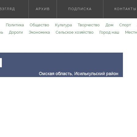
ВЗГЛЯД
АРХИВ
ПОДПИСКА
КОНТАКТЫ
Политика
Общество
Культура
Творчество
Дом
Спорт
жь
Дороги
Экономика
Сельское хозяйство
Город наш
Местн