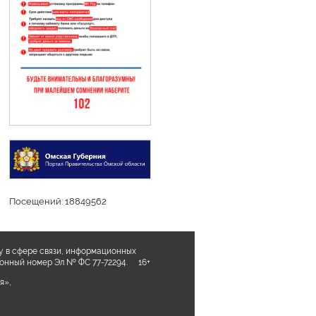
Посещений: 18849562
у в сфере связи, информационных
ционный номер Эл № ФС 77-72294. 16+
я»,