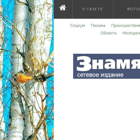
О ГАЗЕТЕ
ФОТО
Социум
Письма
Происшествия
Область
Молоде