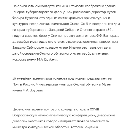
На оригинальном конверте, как и на штемпеле, изображено здание
Генерал-губернаторского дворца. Как рассказала директор музея
Фарида Буреева, это один из самых красивых архитектурных и
культурно-исторических памятников Омска. Он был построен как дом
генерал-губернаторов Западной Сибири и Степного края в 1862
году на высоком берегу Оми по проекту архитектора Ф.Ф. Вагнера, а
21 декабря 1924 года в его стенах открылась картинная галерея при
Западно-Сибирском краевом музее. Именно этот день считается
датой основания Омского областного музея изобразительных
искусств имени М.А. Врубеля.
10 музейных экземпляров конверта подписаны представителями
Почты России, Министерства культуры Омской области и Музея
имени М.А. Врубеля.
Церемония гашения почтового конверта открыла XXVIII
Всероссийскую научно-практическую конференцию «Декабрьские
диалоги», участников которой поприветствовала заместитель
министра культуры Омской области Светлана Бакулина.