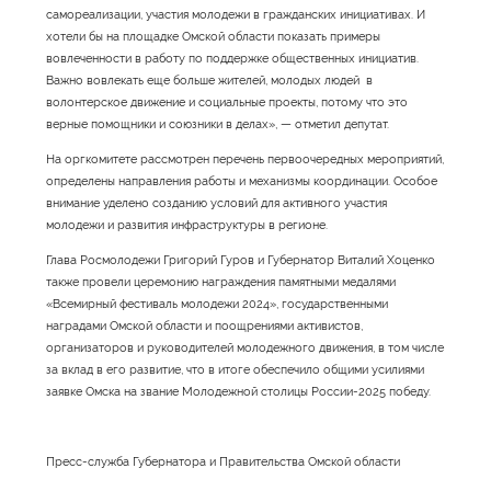
самореализации, участия молодежи в гражданских инициативах. И
хотели бы на площадке Омской области показать примеры
вовлеченности в работу по поддержке общественных инициатив.
Важно вовлекать еще больше жителей, молодых людей в
волонтерское движение и социальные проекты, потому что это
верные помощники и союзники в делах», — отметил депутат.
На оргкомитете рассмотрен перечень первоочередных мероприятий,
определены направления работы и механизмы координации. Особое
внимание уделено созданию условий для активного участия
молодежи и развития инфраструктуры в регионе.
Глава Росмолодежи Григорий Гуров и Губернатор Виталий Хоценко
также провели церемонию награждения памятными медалями
«Всемирный фестиваль молодежи 2024», государственными
наградами Омской области и поощрениями активистов,
организаторов и руководителей молодежного движения, в том числе
за вклад в его развитие, что в итоге обеспечило общими усилиями
заявке Омска на звание Молодежной столицы России-2025 победу.
Пресс-служба Губернатора и Правительства Омской области