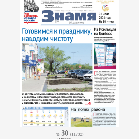
30
№
(11732)